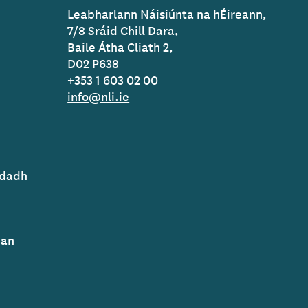
Leabharlann Náisiúnta na hÉireann,
7/8 Sráid Chill Dara,
Baile Átha Cliath 2,
D02 P638
+353 1 603 02 00
info@nli.ie
adadh
ean