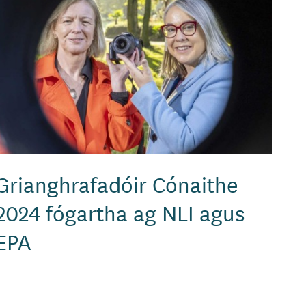
Grianghrafadóir Cónaithe
2024 fógartha ag NLI agus
EPA