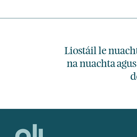
Liostáil le nuach
na nuachta agus
d
Home,
National