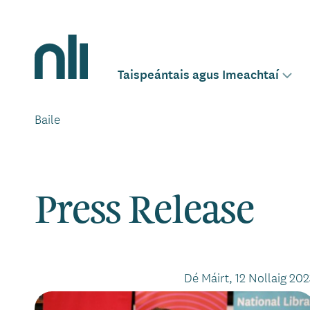
Léim
chuig
an
Home,
ábhar
National
Taispeántais agus Imeachtaí
Main
Togg
Library
sub-
of
men
Ireland
Baile
Breadcrumbs
navigation
for
Press Release
Dé Máirt, 12 Nollaig 202