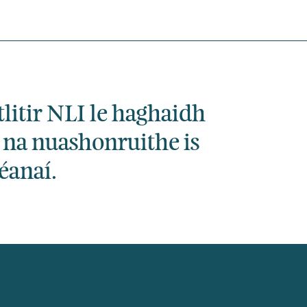
tlitir NLI le haghaidh
 na nuashonruithe is
éanaí.