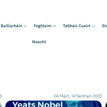
Bailiúcháin
Foghlaim
Tabhair Cuairt
St
le
Toggle
Toggle
Toggle
sub-
sub-
sub-
u
menu
menu
menu
Nuacht
for
for
for
3
Dé Máirt, 14 Samhain 2023