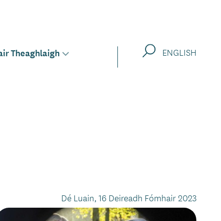
Cuardaigh
air Theaghlaigh
ENGLISH
Toggle
sub-
menu
for
Dé Luain, 16 Deireadh Fómhair 2023