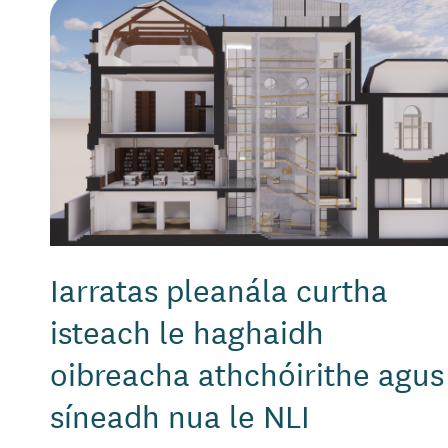
Iarratas pleanála curtha
isteach le haghaidh
oibreacha athchóirithe agus
síneadh nua le NLI