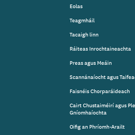
Eolas
Footer
Teagmháil
Tacaigh linn
Ráiteas Inrochtaineachta
Preas agus Meáin
Scannánaíocht agus Taife
Faisnéis Chorparáideach
Cairt Chustaiméirí agus Pl
Gníomhaíochta
Oifig an Phríomh-Arailt