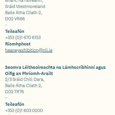
Sráid Westmoreland
Baile Átha Cliath 2,
D02 VR66
-
Teileafón
+353 (0)1 670 6153
Ríomhphost
heaneyexhibition@nli.ie
Seomra Léitheoireachta na Lámhscríbhinní agus
Oifig an Phríomh-Arailt
2/3 Sráid Chill Dara,
Baile Átha Cliath 2,
D02 TR76
-
Teileafón
+353 (0)1 603 0200