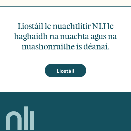
Liostáil le nuachtlitir NLI le
haghaidh na nuachta agus na
nuashonruithe is déanaí.
Liostáil
Home,
National
Library
of