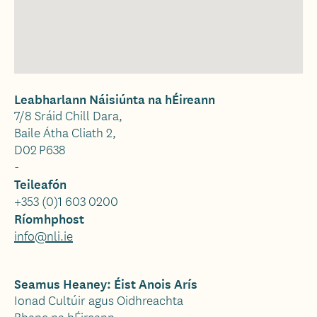
Leabharlann Náisiúnta na hÉireann
7/8 Sráid Chill Dara,
Baile Átha Cliath 2,
D02 P638
-
Teileafón
+353 (0)1 603 0200
Ríomhphost
info@nli.ie
Seamus Heaney: Éist Anois Arís
Ionad Cultúir agus Oidhreachta
Bhanc na hÉireann,