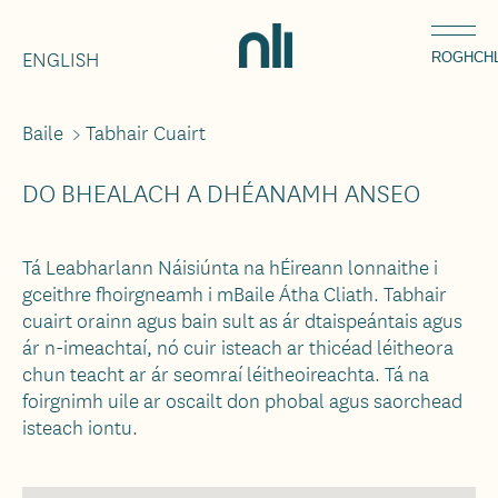
Léim
Home,
chuig
ENGLISH
National
ROGHCH
an
Library
ábhar
of
Baile
>
Tabhair Cuairt
Breadcrumbs
Ireland
DO BHEALACH A DHÉANAMH ANSEO
Tá Leabharlann Náisiúnta na hÉireann lonnaithe i
gceithre fhoirgneamh i mBaile Átha Cliath. Tabhair
cuairt orainn agus bain sult as ár dtaispeántais agus
ár n-imeachtaí, nó cuir isteach ar thicéad léitheora
chun teacht ar ár seomraí léitheoireachta. Tá na
foirgnimh uile ar oscailt don phobal agus saorchead
isteach iontu.