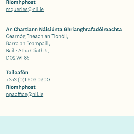
Ríomhphost
mqueries@nli.ie
An Chartlann Náisiúnta Ghrianghrafadóireachta
Cearnóg Theach an Tionóil,
Barra an Teampaill,
Baile Átha Cliath 2,
D02 WF85
-
Teileafón
+353 (0)1 603 0200
Ríomhphost
npaoffice@nli.ie