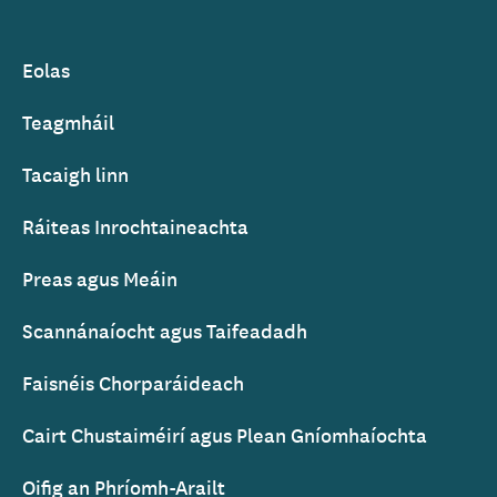
Ireland
Eolas
Footer
Teagmháil
Tacaigh linn
Ráiteas Inrochtaineachta
Preas agus Meáin
Scannánaíocht agus Taifeadadh
Faisnéis Chorparáideach
Cairt Chustaiméirí agus Plean Gníomhaíochta
Oifig an Phríomh-Arailt