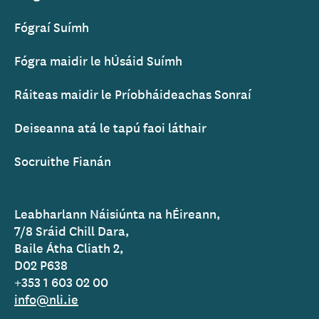
Fógraí Suímh
Fógra maidir le hÚsáid Suímh
Ráiteas maidir le Príobháideachas Sonraí
Deiseanna atá le tapú faoi láthair
Socruithe Fianán
Leabharlann Náisiúnta na hÉireann,
7/8 Sráid Chill Dara,
Baile Átha Cliath 2,
D02 P638
+353 1 603 02 00
info@nli.ie