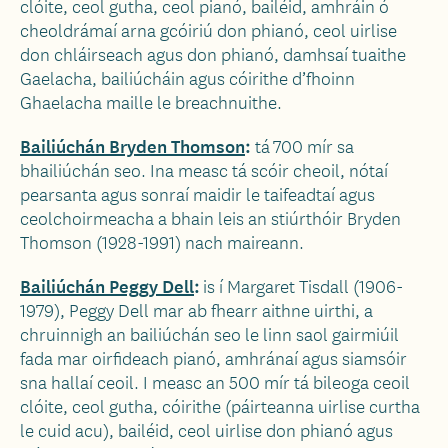
clóite, ceol gutha, ceol pianó, bailéid, amhráin ó
cheoldrámaí arna gcóiriú don phianó, ceol uirlise
don chláirseach agus don phianó, damhsaí tuaithe
Gaelacha, bailiúcháin agus cóirithe d’fhoinn
Ghaelacha maille le breachnuithe.
Bailiúchán Bryden Thomson
:
tá
700 mír sa
bhailiúchán seo. Ina measc tá scóir cheoil, nótaí
pearsanta agus sonraí maidir le taifeadtaí agus
ceolchoirmeacha a bhain leis an stiúrthóir Bryden
Thomson (1928-1991) nach maireann.
Bailiúchán Peggy Dell
:
is í Margaret Tisdall (1906-
1979), Peggy Dell mar ab fhearr aithne uirthi, a
chruinnigh an bailiúchán seo le linn saol gairmiúil
fada mar oirfideach pianó, amhránaí agus siamsóir
sna hallaí ceoil. I measc an 500 mír tá bileoga ceoil
clóite, ceol gutha, cóirithe (páirteanna uirlise curtha
le cuid acu), bailéid, ceol uirlise don phianó agus