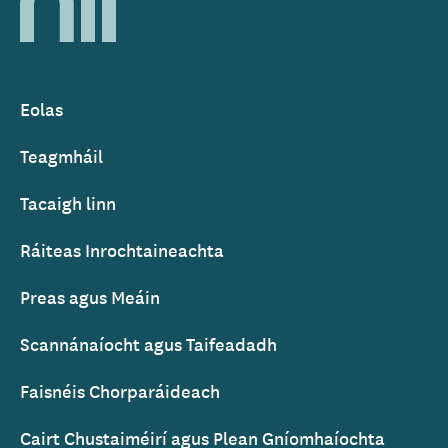
Library
of
Ireland
Eolas
Footer
Teagmháil
Tacaigh linn
Ráiteas Inrochtaineachta
Preas agus Meáin
Scannánaíocht agus Taifeadadh
Faisnéis Chorparáideach
Cairt Chustaiméirí agus Plean Gníomhaíochta