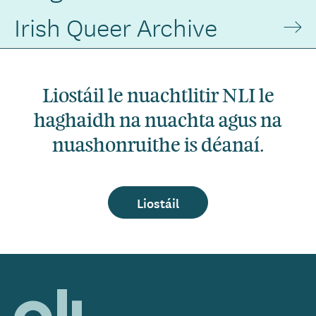
Irish Queer Archive
Liostáil le nuachtlitir NLI le
haghaidh na nuachta agus na
nuashonruithe is déanaí.
Liostáil
Home,
National