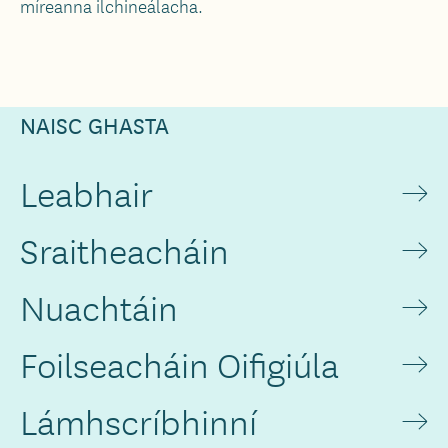
míreanna ilchineálacha.
NAISC GHASTA
Leabhair
Sraitheacháin
Nuachtáin
Foilseacháin Oifigiúla
Lámhscríbhinní