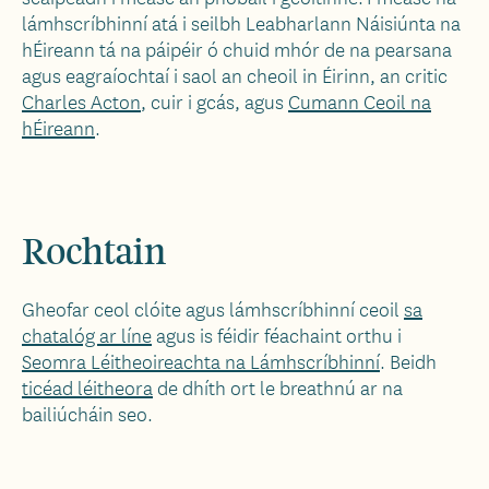
lámhscríbhinní atá i seilbh Leabharlann Náisiúnta na
hÉireann tá na páipéir ó chuid mhór de na pearsana
agus eagraíochtaí i saol an cheoil in Éirinn, an critic
Charles Acton
, cuir i gcás, agus
Cumann Ceoil na
hÉireann
.
Rochtain
Gheofar ceol clóite agus lámhscríbhinní ceoil
sa
chatalóg ar líne
agus is féidir féachaint orthu i
Seomra Léitheoireachta na Lámhscríbhinní
. Beidh
ticéad léitheora
de dhíth ort le breathnú ar na
bailiúcháin seo.