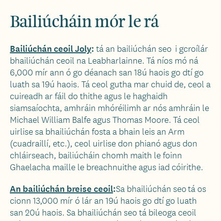
Bailiúcháin mór le rá
Bailiúchán ceoil Joly
:
tá an bailiúchán seo
i gcroílár
bhailiúchán ceoil na Leabharlainne. Tá níos mó ná
6,000 mír ann ó go déanach san 18ú haois go dtí go
luath sa 19ú haois. Tá ceol gutha mar chuid de, ceol a
cuireadh ar fáil do thithe agus le haghaidh
siamsaíochta, amhráin mhóréilimh ar nós amhráin le
Michael William Balfe agus Thomas Moore. Tá ceol
uirlise sa bhailiúchán fosta a bhain leis an Arm
(cuadraillí, etc.), ceol uirlise don phianó agus don
chláirseach, bailiúcháin chomh maith le foinn
Ghaelacha maille le breachnuithe agus iad cóirithe.
An bailiúchán breise ceoil
:
Sa bhailiúchán seo
tá os
cionn 13,000 mír ó lár an 19ú haois go dtí go luath
san 20ú haois. Sa bhailiúchán seo tá bileoga ceoil