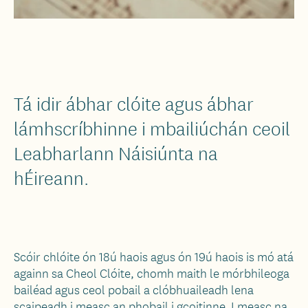
Tá idir ábhar clóite agus ábhar
lámhscríbhinne i mbailiúchán ceoil
Leabharlann Náisiúnta na
hÉireann.
Scóir chlóite ón 18ú haois agus ón 19ú haois is mó atá
againn sa Cheol Clóite, chomh maith le mórbhileoga
bailéad agus ceol pobail a clóbhuaileadh lena
scaipeadh i measc an phobail i gcoitinne. I measc na