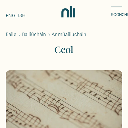
Léim
Home,
chuig
ENGLISH
National
ROGHCH
an
Library
ábhar
of
Baile
>
Bailiúcháin
>
Ár mBailiúcháin
Breadcrumbs
Ireland
Ceol