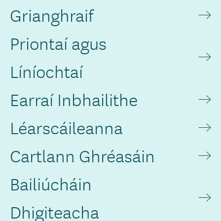
Grianghraif
Priontaí agus
Líníochtaí
Earraí Inbhailithe
Léarscáileanna
Cartlann Ghréasáin
Bailiúcháin
Dhigiteacha