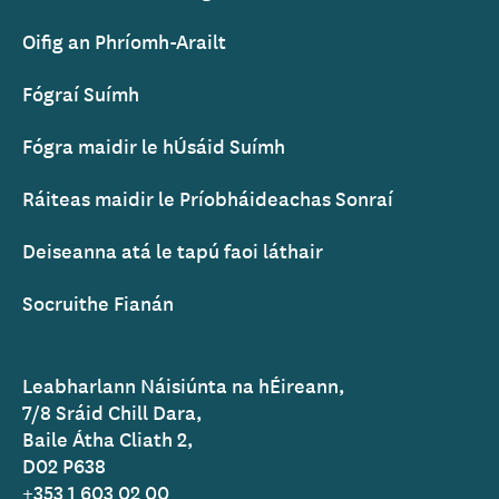
Oifig an Phríomh-Arailt
Fógraí Suímh
Fógra maidir le hÚsáid Suímh
Ráiteas maidir le Príobháideachas Sonraí
Deiseanna atá le tapú faoi láthair
Socruithe Fianán
Leabharlann Náisiúnta na hÉireann,
7/8 Sráid Chill Dara,
Baile Átha Cliath 2,
D02 P638
+353 1 603 02 00