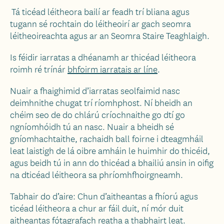
Tá ticéad léitheora bailí ar feadh trí bliana agus
tugann sé rochtain do léitheoirí ar gach seomra
léitheoireachta agus ar an Seomra Staire Teaghlaigh.
Is féidir iarratas a dhéanamh ar thicéad léitheora
roimh ré trínár
bhfoirm iarratais ar líne
.
Nuair a fhaighimid d’iarratas seolfaimid nasc
deimhnithe chugat trí ríomhphost. Ní bheidh an
chéim seo de do chlárú críochnaithe go dtí go
ngníomhóidh tú an nasc. Nuair a bheidh sé
gníomhachtaithe, rachaidh ball foirne i dteagmháil
leat laistigh de lá oibre amháin le huimhir do thicéid,
agus beidh tú in ann do thicéad a bhailiú ansin in oifig
na dticéad léitheora sa phríomhfhoirgneamh.
Tabhair do d’aire: Chun d’aitheantas a fhíorú agus
ticéad léitheora a chur ar fáil duit, ní mór duit
aitheantas fótagrafach reatha a thabhairt leat.