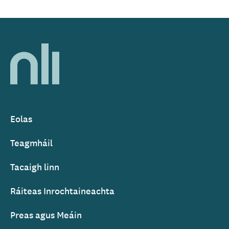
Home,
National
Library
of
Ireland
Eolas
Footer
Teagmháil
Tacaigh linn
Ráiteas Inrochtaineachta
Preas agus Meáin