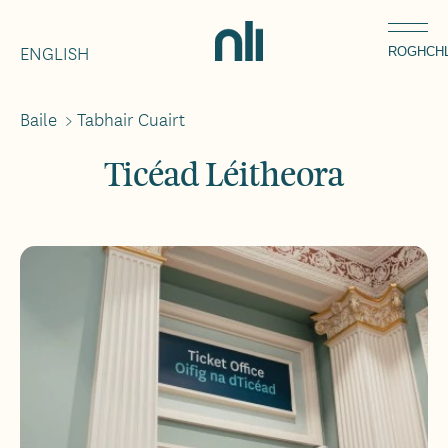
Léim
Home,
chuig
ENGLISH
National
ROGHCH
an
Library
ábhar
of
Baile
>
Tabhair Cuairt
Breadcrumbs
Ireland
Ticéad Léitheora