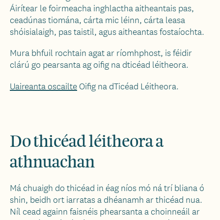
Áirítear le foirmeacha inghlactha aitheantais pas,
ceadúnas tiomána, cárta mic léinn, cárta leasa
shóisialaigh, pas taistil, agus aitheantas fostaíochta.
Mura bhfuil rochtain agat ar ríomhphost, is féidir
clárú go pearsanta ag oifig na dticéad léitheora.
Uaireanta oscailte
Oifig na dTicéad Léitheora.
Do thicéad léitheora a
athnuachan
Má chuaigh do thicéad in éag níos mó ná trí bliana ó
shin, beidh ort iarratas a dhéanamh ar thicéad nua.
Níl cead againn faisnéis phearsanta a choinneáil ar