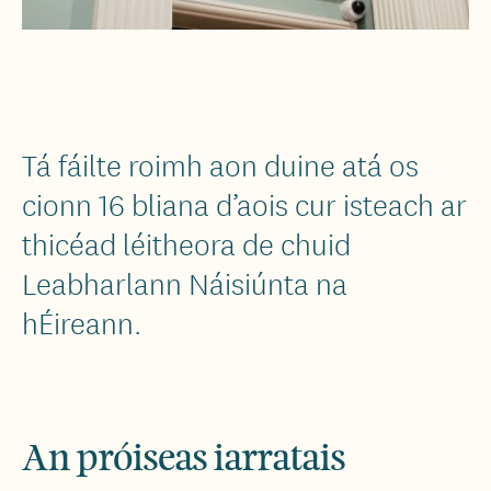
Tá fáilte roimh aon duine atá os
cionn 16 bliana d’aois cur isteach ar
thicéad léitheora de chuid
Leabharlann Náisiúnta na
hÉireann.
An próiseas iarratais