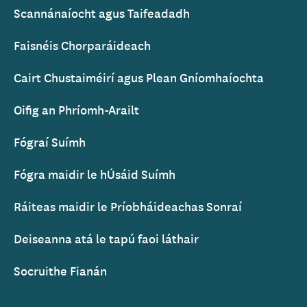
Scannánaíocht agus Taifeadadh
Faisnéis Chorparáideach
Cairt Chustaiméirí agus Plean Gníomhaíochta
Oifig an Phríomh-Arailt
Fógraí Suímh
Fógra maidir le hÚsáid Suímh
Ráiteas maidir le Príobháideachas Sonraí
Deiseanna atá le tapú faoi láthair
Socruithe Fianán