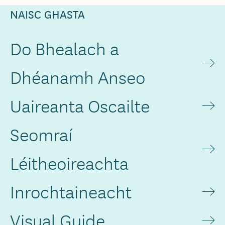
NAISC GHASTA
Do Bhealach a
Dhéanamh Anseo
Uaireanta Oscailte
Seomraí
Léitheoireachta
Inrochtaineacht
Visual Guide