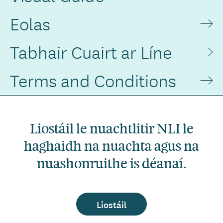
Eolas
Tabhair Cuairt ar Líne
Terms and Conditions
Liostáil le nuachtlitir NLI le
haghaidh na nuachta agus na
nuashonruithe is déanaí.
Liostáil