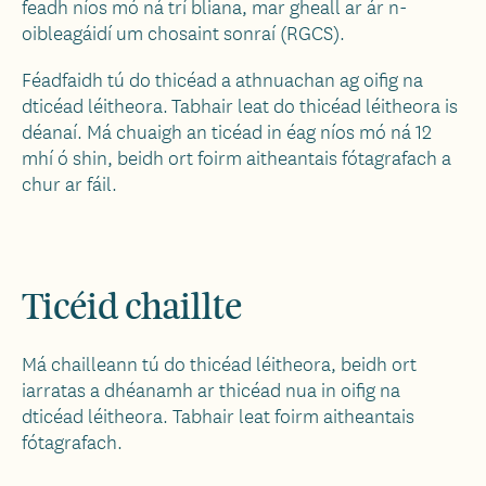
feadh níos mó ná trí bliana, mar gheall ar ár n-
oibleagáidí um chosaint sonraí (RGCS).
Féadfaidh tú do thicéad a athnuachan ag oifig na
dticéad léitheora. Tabhair leat do thicéad léitheora is
déanaí. Má chuaigh an ticéad in éag níos mó ná 12
mhí ó shin, beidh ort foirm aitheantais fótagrafach a
chur ar fáil.
Ticéid chaillte
Má chailleann tú do thicéad léitheora, beidh ort
iarratas a dhéanamh ar thicéad nua in oifig na
dticéad léitheora. Tabhair leat foirm aitheantais
fótagrafach.