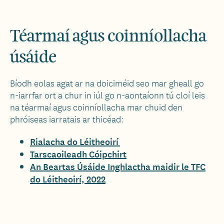
Téarmaí agus coinníollacha
úsáide
Bíodh eolas agat ar na doiciméid seo mar gheall go
n-iarrfar ort a chur in iúl go n-aontaíonn tú cloí leis
na téarmaí agus coinníollacha mar chuid den
phróiseas iarratais ar thicéad:
Rialacha do Léitheoirí
Tarscaoileadh Cóipchirt
An Beartas Úsáide Inghlactha maidir le TFC
do Léitheoirí,
2022