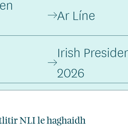
ten
Ar Líne
Irish Preside
2026
tlitir NLI le haghaidh