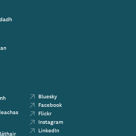
adadh
ean
Bluesky
ímh
Facebook
ideachas
Flickr
Instagram
LinkedIn
láthair