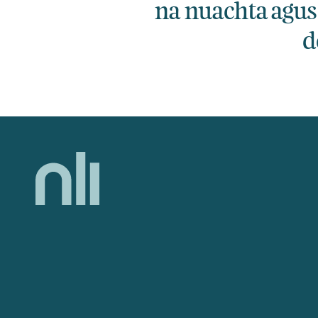
na nuachta agus
d
Home,
National
Library
of
Ireland