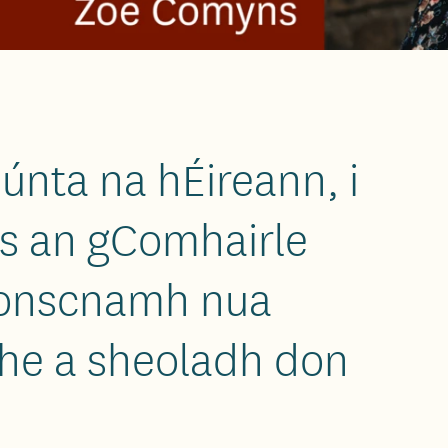
únta na hÉireann, i
is an gComhairle
tionscnamh nua
the a sheoladh don