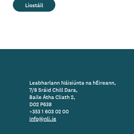
Liostáil
Leabharlann Náisiúnta na hÉireann,
7/8 Sráid Chill Dara,
Baile Átha Cliath 2,
D02 P638
+353 1 603 02 00
info@nli.ie