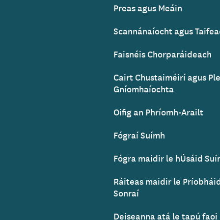
Preas agus Meáin
Scannánaíocht agus Taife
Faisnéis Chorparáideach
Cairt Chustaiméirí agus Pl
Gníomhaíochta
Oifig an Phríomh-Arailt
Fógraí Suímh
Fógra maidir le hÚsáid Su
Ráiteas maidir le Príobhá
Sonraí
Deiseanna atá le tapú faoi 