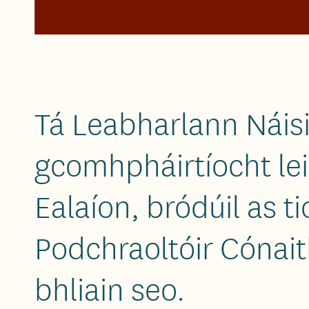
Tá Leabharlann Náisi
gcomhpháirtíocht le
Ealaíon, bródúil as 
Podchraoltóir Cónai
bhliain seo.