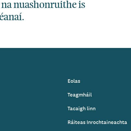
 na nuashonruithe is
éanaí.
Eolas
Footer
Teagmháil
Tacaigh linn
Ráiteas Inrochtaineachta