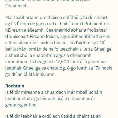
Éireannach.
Mar leabharlann um thaisce dhlíthiúil, tá de cheart
ag LNÉ cóip de gach rud a fhoilsítear i bPoblacht na
hÉireann a éileamh. Ceannaímid ábhar a fhoilsítear i
dTuaisceart Éireann freisin, agus ábhar ábhartha eile
a fhoilsítear níos faide ó bhaile. Tá d’aidhm ag LNÉ
bailiúchán iomlán de na foilseacháin uile sa Ghaeilge
a shealbhú, a chaomhnú agus a dhéanamh
inrochtana. Tá beagnach 12,500 iontráil i gcomhair
leabhair Ghaeilge
sa chatalóg, ó go luath sa 17ú haois
go dtí an lá atá inniu ann.
Rochtain
Is féidir míreanna a chuardach inár mbailiúcháin
leabhar clóite go léir ach úsáid a bhaint as ár
gcatalóg ar líne
.
Is féidir leabhair a ordú ach úsáid a bhaint as an