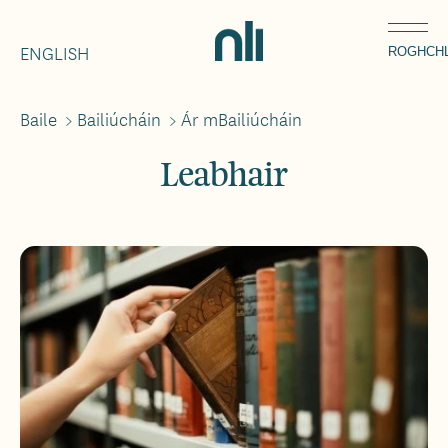
Léim
Home,
chuig
ENGLISH
National
ROGHCH
an
Library
ábhar
of
Baile
>
Bailiúcháin
>
Ár mBailiúcháin
Breadcrumbs
Ireland
Leabhair