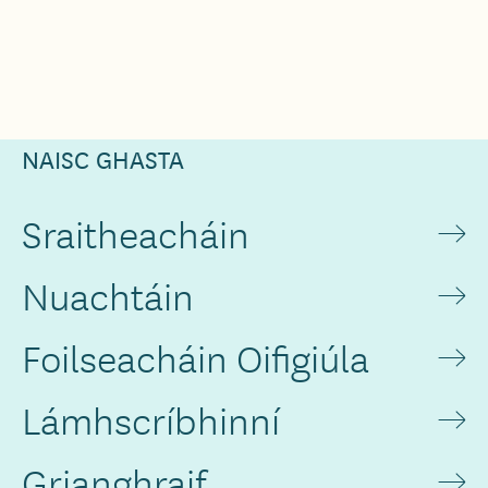
NAISC GHASTA
Sraitheacháin
Nuachtáin
Foilseacháin Oifigiúla
Lámhscríbhinní
Grianghraif