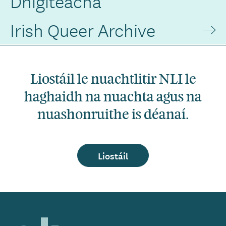
Dhigiteacha
Irish Queer Archive
Liostáil le nuachtlitir NLI le
haghaidh na nuachta agus na
nuashonruithe is déanaí.
Liostáil
Home,