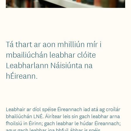
Tá thart ar aon mhilliún mír i
mbailiúchán leabhar clóite
Leabharlann Náisiúnta na
hÉireann.
Leabhair ar díol spéise Éireannach iad atá ag croílár
bhailiúchán LNÉ. Áirítear leis sin gach leabhar arna
fhoilsiú in Éirinn; gach leabhar le húdar Éireannach;
agus gach leabhar ina bhfuil ábhar is spéis