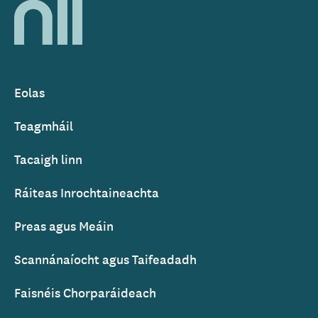
National
Library
of
Ireland
Eolas
Footer
Teagmháil
Tacaigh linn
Ráiteas Inrochtaineachta
Preas agus Meáin
Scannánaíocht agus Taifeadadh
Faisnéis Chorparáideach