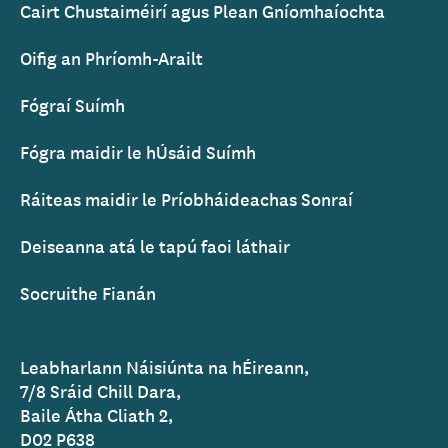
Cairt Chustaiméirí agus Plean Gníomhaíochta
Oifig an Phríomh-Arailt
Fógraí Suímh
Fógra maidir le hÚsáid Suímh
Ráiteas maidir le Príobháideachas Sonraí
Deiseanna atá le tapú faoi láthair
Socruithe Fianán
Leabharlann Náisiúnta na hÉireann,
7/8 Sráid Chill Dara,
Baile Átha Cliath 2,
D02 P638