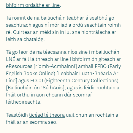
bhfoirm ordaithe ar líne
.
Tá roinnt de na bailiúcháin leabhar á sealbhú go
seachtrach agus ní mór iad a ordú seachtain roimh
ré. Cuirtear an méid sin in iúl sna hiontrálacha ar
leith sa chatalóg.
Tá go leor de na téacsanna níos sine i mbailiuchán
LNÉ ar fáil láithreach ar líne i bhfoirm dhigiteach ar
eResources [ríomh-Acmhainní] amhail EEBO (Early
English Books Online) [Leabhair Luath-Bhéarla Ar
Líne] agus ECCO (Eighteenth Century Collections)
[Bailiúcháin ón 18ú hAois], agus is féidir rochtain a
fháil orthu in aon cheann dár seomraí
léitheoireachta.
Teastóidh
ticéad léitheora
uait chun an rochtain a
fháil ar an seomra seo.