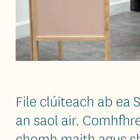
File clúiteach ab ea
an saol air. Comhfhr
chomh maith agus she