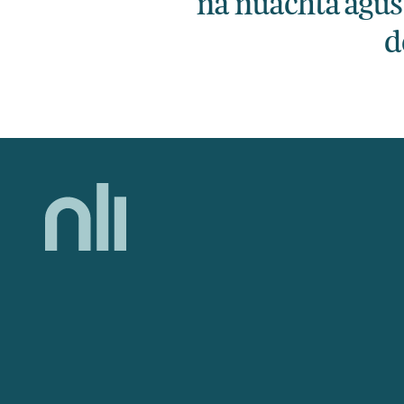
na nuachta agus
d
Home,
National
Library
of
Ireland