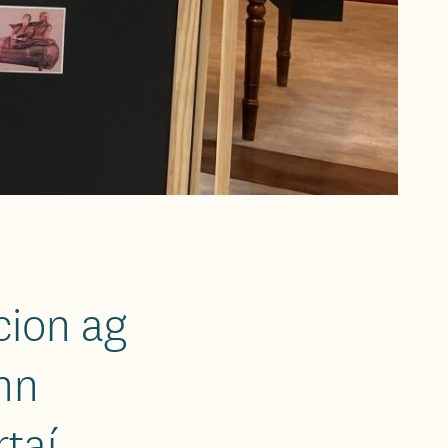
cion ag
ann
taí