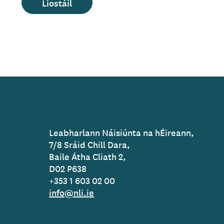
Liostáil
Leabharlann Náisiúnta na hÉireann,
7/8 Sráid Chill Dara,
Baile Átha Cliath 2,
D02 P638
+353 1 603 02 00
info@nli.ie