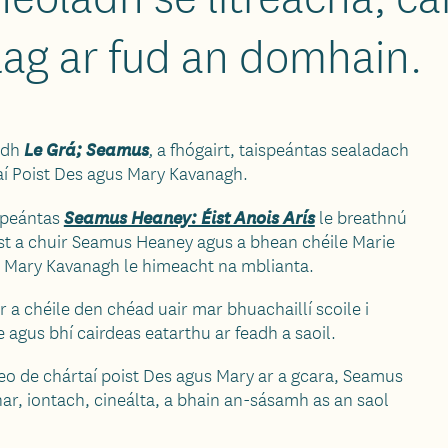
llag ar fud an domhain.
adh
Le Grá; Seamus
a
fhógairt, taispeántas sealadach
,
aí Poist Des agus Mary Kavanagh.
ispeántas
Seamus Heaney: Éist Anois Arís
le breathnú
ist a chuir Seamus Heaney agus a bhean chéile Marie
s Mary Kavanagh le himeacht na mblianta.
a chéile den chéad uair mar bhuachaillí scoile i
 agus bhí cairdeas eatarthu ar feadh a saoil.
seo de chártaí poist Des agus Mary ar a gcara, Seamus
r, iontach, cineálta, a bhain an-sásamh as an saol