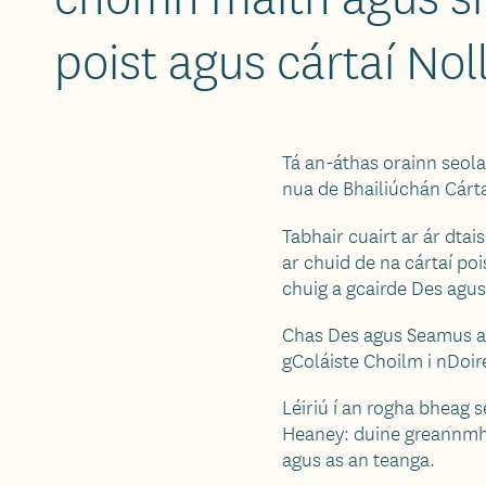
poist agus cártaí No
Tá an-áthas orainn seol
nua de Bhailiúchán Cárt
Tabhair cuairt ar ár dta
ar chuid de na cártaí po
chuig a gcairde Des agu
Chas Des agus Seamus ar 
gColáiste Choilm i nDoire
Léiriú í an rogha bheag 
Heaney: duine greannmha
agus as an teanga.