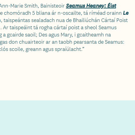
 Ann-Marie Smith, Bainisteoir
Seamus Heaney: Éist
de chomóradh 5 bliana ár n-oscailte, tá ríméad orainn
Le
, taispeántas sealadach nua de Bhailiúchán Cártaí Poist
Ar taispeáint tá rogha cártaí poist a sheol Seamus
 a gcairde saoil; Des agus Mary, i gcaitheamh na
rgas don chuairteoir ar an taobh pearsanta de Seamus:
clós scoile, greann agus spraíúlacht.”