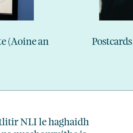
e (Aoine an
Postcard
tlitir NLI le haghaidh