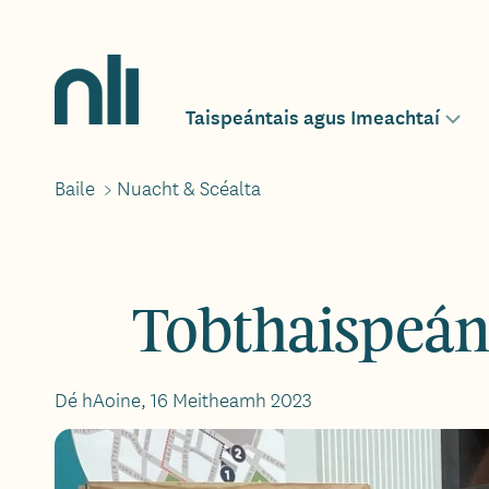
Léim
chuig
an
Home,
ábhar
National
Taispeántais agus Imeachtaí
Main
Togg
Library
sub-
of
men
Ireland
Baile
>
Nuacht & Scéalta
Breadcrumbs
navigation
for
Tobthaispeánt
Dé hAoine, 16 Meitheamh 2023