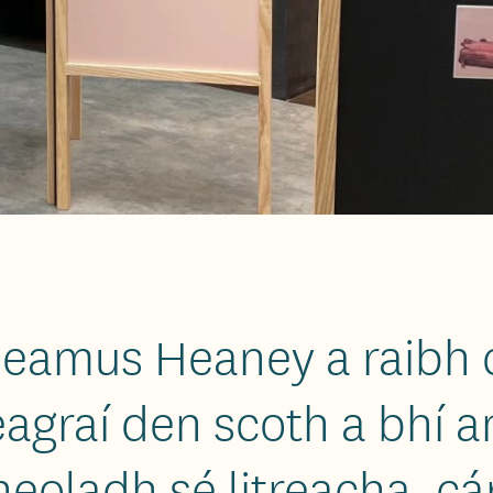
 Seamus Heaney a raibh 
eagraí den scoth a bhí 
oladh sé litreacha, cár