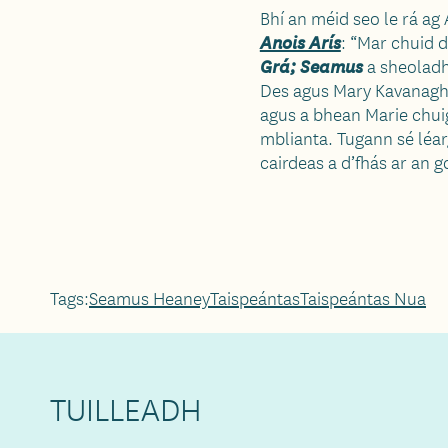
Bhí an méid seo le rá ag
Anois Arís
: “Mar chuid 
Grá; Seamus
a sheoladh
Des agus Mary Kavanagh. 
agus a bhean Marie chuig
mblianta. Tugann sé léa
cairdeas a d’fhás ar an g
Tags:
Seamus Heaney
Taispeántas
Taispeántas Nua
TUILLEADH