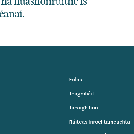
 na nuashonruithe is
éanaí.
Eolas
Footer
Teagmháil
Tacaigh linn
Ráiteas Inrochtaineachta