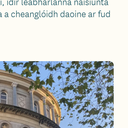
, idir leabharlanna náisiúnta
a a cheanglóidh daoine ar fud