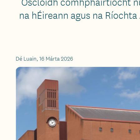
Osclóidh comhpháirtíocht nua
na hÉireann agus na Ríochta 
Dé Luain, 16 Márta 2026