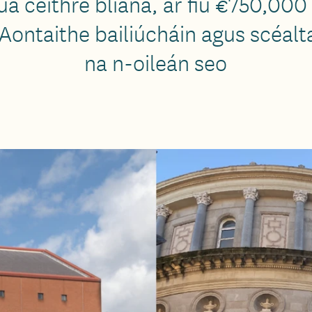
 ceithre bliana, ar fiú €750,000 í
Aontaithe bailiúcháin agus scéalt
na n-oileán seo