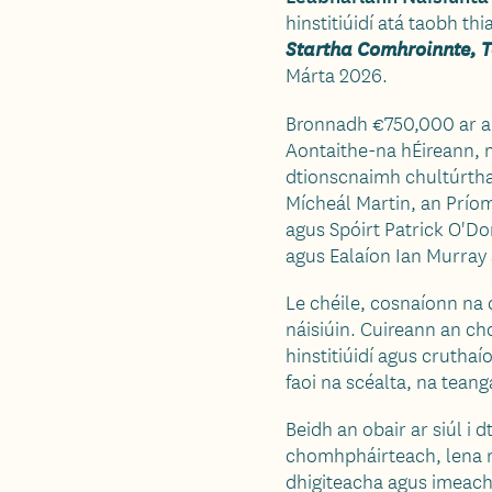
hinstitiúidí atá taobh t
Startha Comhroinnte, 
Márta 2026.
Bronnadh €750,000 ar an
Aontaithe-na hÉireann, ma
dtionscnaimh chultúrtha
Mícheál Martin, an Príom
agus Spóirt Patrick O'D
agus Ealaíon Ian Murray 
Le chéile, cosnaíonn na 
náisiúin. Cuireann an ch
hinstitiúidí agus crutha
faoi na scéalta, na tean
Beidh an obair ar siúl i 
chomhpháirteach, lena n-
dhigiteacha agus imeachta