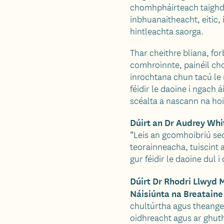
chomhpháirteach taighde
inbhuanaitheacht, eitic,
hintleachta saorga.
Thar cheithre bliana, f
comhroinnte, painéil ch
inrochtana chun tacú le 
féidir le daoine i ngach
scéalta a nascann na hoi
Dúirt an Dr Audrey Whi
“Leis an gcomhoibriú seo,
teorainneacha, tuiscint
gur féidir le daoine dul 
Dúirt Dr Rhodri Llwyd
Náisiúnta na Breataine
chultúrtha agus theangeo
oidhreacht agus ar ghut