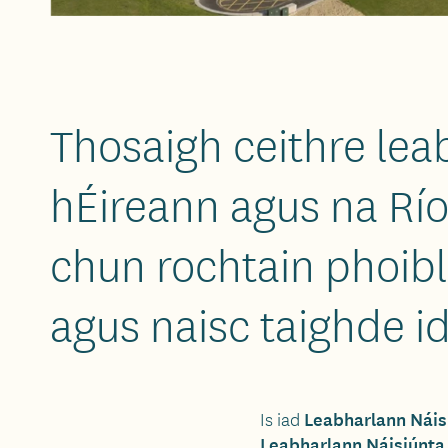
Thosaigh ceithre lea
hÉireann agus na Rí
chun rochtain phoibl
agus naisc taighde id
Leabharlann Náis
Is iad
Leabharlann Náisiúnta 