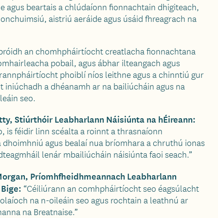
 agus beartais a chlúdaíonn fionnachtain dhigiteach,
 ionchuimsiú, aistriú aeráide agus úsáid fhreagrach na
orbróidh an chomhpháirtíocht creatlacha fionnachtana
omhairleacha pobail, agus ábhar ilteangach agus
rannpháirtíocht phoiblí níos leithne agus a chinntiú gur
 áit iniúchadh a dhéanamh ar na bailiúcháin agus na
leáin seo.
tty, Stiúrthóir Leabharlann Náisiúnta na hÉireann:
 is féidir linn scéalta a roinnt a thrasnaíonn
 a dhoimhniú agus bealaí nua bríomhara a chruthú ionas
i dteagmháil lenár mbailiúcháin náisiúnta faoi seach.”
 Morgan, Príomhfheidhmeannach Leabharlann
 Bige:
“Céiliúrann an comhpháirtíocht seo éagsúlacht
laíoch na n-oileáin seo agus rochtain a leathnú ar
hanna na Breatnaise.”