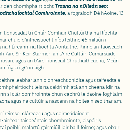
hiar den chomhpháirtíocht
Trasna na nOileán seo:
Todhchaíochtaí Comhroinnte
, a fógraíodh Dé hAoine, 13
 tionscadal trí Chlár Comhair Chultúrtha na Ríochta
r chuid d’infheistíocht níos leithne €5 milliún i
 na hÉireann-na Ríochta Aontaithe. Rinne an Taoiseach
h-Aire Sir Keir Starmer, an tAire Cultúir, Cumarsáide
onovan, agus an tAire Tionscail Chruthaitheacha, Meán
an fógra i gCorcaigh.
ceithre leabharlann oidhreacht chlóite agus taifeadta a
omhpháirtíocht leis na caidrimh atá ann cheana idir na
íonn sí clár comhroinnte chun cabhrú le daoine foghlaim
gacha agus na cultúir a nascann na hoileáin seo thar am.
dtrí réimse: cláreagrú agus coimeádaíocht
áirítear taispeántais chomhroinnte, eispéiris
í poiblí; malartú gairmiúil idir baill foirne; agus obair