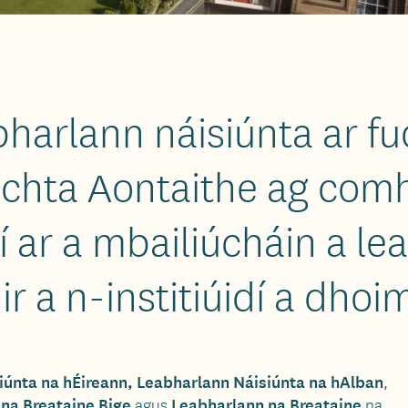
bharlann náisiúnta ar fu
ochta Aontaithe ag comh
í ar a mbailiúcháin a le
ir a n-institiúidí a dhoi
iúnta na hÉireann,
Leabharlann Náisiúnta na hAlban
,
na Breataine Bige
Leabharlann na Breataine
agus
na