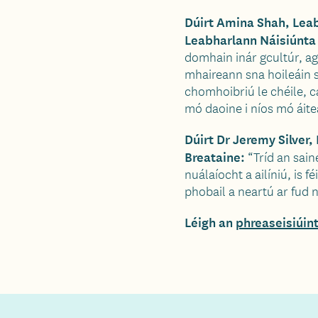
Dúirt Amina Shah, Lea
Leabharlann Náisiúnta
domhain inár gcultúr, ag
mhaireann sna hoileáin s
chomhoibriú le chéile, c
mó daoine i níos mó áite
Dúirt Dr Jeremy Silve
Breataine:
“Tríd an sain
nuálaíocht a ailíniú, is 
phobail a neartú ar fud n
Léigh an
phreaseisiúin