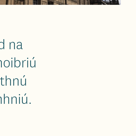
d na
oibriú
athnú
mhniú.