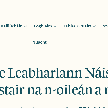
Bailiúcháin
Foghlaim
Tabhair Cuairt
St
le
Toggle
Toggle
Toggle
sub-
sub-
sub-
u
menu
menu
menu
Nuacht
for
for
for
e Leabharlann Náisi
stair na n-oileán a 