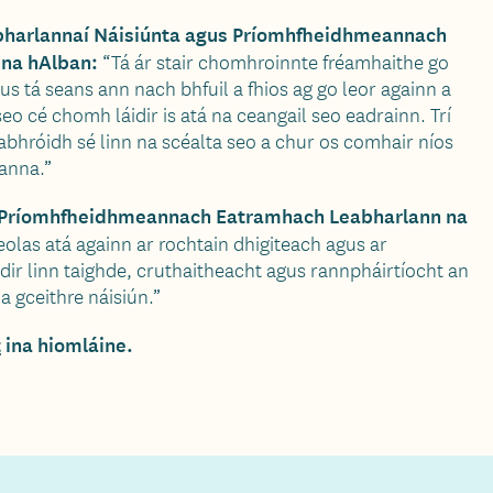
bharlannaí Náisiúnta agus Príomhfheidhmeannach
 na hAlban:
“Tá ár stair chomhroinnte fréamhaithe go
us tá seans ann nach bhfuil a fhios ag go leor againn a
eo cé chomh láidir is atá na ceangail seo eadrainn. Trí
abhróidh sé linn na scéalta seo a chur os comhair níos
anna.”
r, Príomhfheidhmeannach Eatramhach Leabharlann na
eolas atá againn ar rochtain dhigiteach agus ar
féidir linn taighde, cruthaitheacht agus rannpháirtíocht an
a gceithre náisiún.”
t
ina hiomláine.