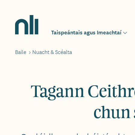
Léim
chuig
an
Home,
ábhar
National
Taispeántais agus Imeachtaí
Main
Togg
Library
sub-
of
men
Ireland
Baile
>
Nuacht & Scéalta
Breadcrumbs
navigation
for
Tagann Ceithr
chun 