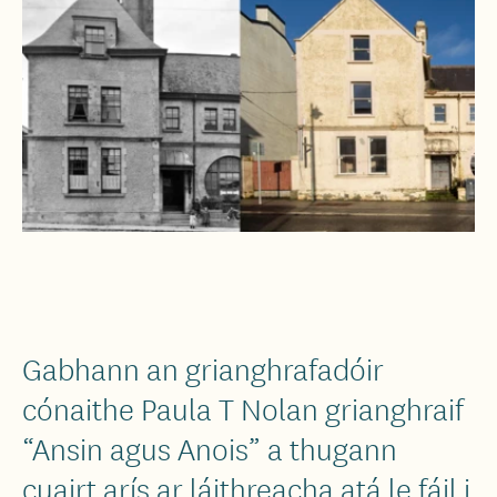
Gabhann an grianghrafadóir
cónaithe Paula T Nolan grianghraif
“Ansin agus Anois” a thugann
cuairt arís ar láithreacha atá le fáil i