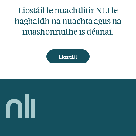
Liostáil le nuachtlitir NLI le
haghaidh na nuachta agus na
nuashonruithe is déanaí.
Liostáil
Home,
National
Library
of
Ireland