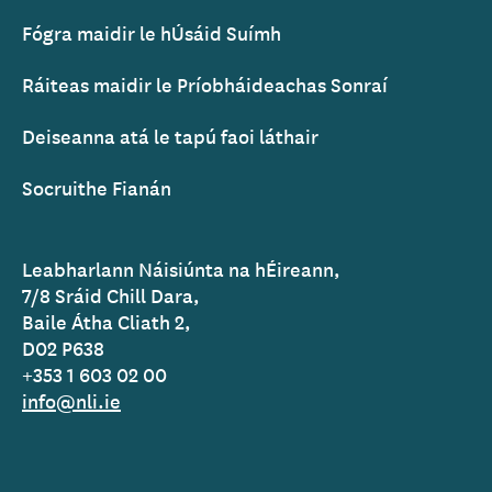
Fógra maidir le hÚsáid Suímh
Ráiteas maidir le Príobháideachas Sonraí
Deiseanna atá le tapú faoi láthair
Socruithe Fianán
Leabharlann Náisiúnta na hÉireann,
7/8 Sráid Chill Dara,
Baile Átha Cliath 2,
D02 P638
+353 1 603 02 00
info@nli.ie