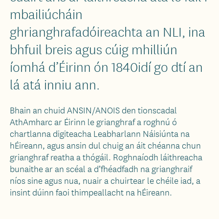
mbailiúcháin
ghrianghrafadóireachta an NLI, ina
bhfuil breis agus cúig mhilliún
íomhá d’Éirinn ón 1840idí go dtí an
lá atá inniu ann.
Bhain an chuid ANSIN/ANOIS den tionscadal
AthAmharc ar Éirinn le grianghraf a roghnú ó
chartlanna digiteacha Leabharlann Náisiúnta na
hÉireann, agus ansin dul chuig an áit chéanna chun
grianghraf reatha a thógáil. Roghnaíodh láithreacha
bunaithe ar an scéal a d’fhéadfadh na grianghraif
níos sine agus nua, nuair a chuirtear le chéile iad, a
insint dúinn faoi thimpeallacht na hÉireann.