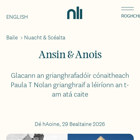
Léim
Home,
chuig
ENGLISH
National
ROGHCH
an
Library
ábhar
of
Baile
>
Nuacht & Scéalta
Breadcrumbs
Ireland
Ansin & Anois
Glacann an grianghrafadóir cónaitheach
Paula T Nolan grianghraif a léiríonn an t-
am atá caite
Dé hAoine, 29 Bealtaine 2026