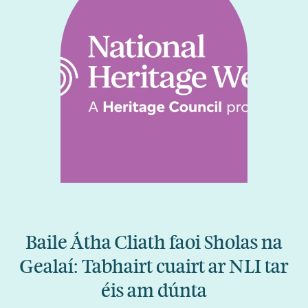
Baile Átha Cliath faoi Sholas na
Gealaí: Tabhairt cuairt ar NLI tar
éis am dúnta