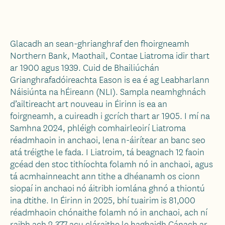
Glacadh an sean-ghrianghraf den fhoirgneamh
Northern Bank, Maothail, Contae Liatroma idir thart
ar 1900 agus 1939. Cuid de Bhailiúchán
Grianghrafadóireachta Eason is ea é ag Leabharlann
Náisiúnta na hÉireann (NLI). Sampla neamhghnách
d’ailtireacht art nouveau in Éirinn is ea an
foirgneamh, a cuireadh i gcrích thart ar 1905. I mí na
Samhna 2024, phléigh comhairleoirí Liatroma
réadmhaoin in anchaoi, lena n-áirítear an banc seo
atá tréigthe le fada. I Liatroim, tá beagnach 12 faoin
gcéad den stoc tithíochta folamh nó in anchaoi, agus
tá acmhainneacht ann tithe a dhéanamh os cionn
siopaí in anchaoi nó áitribh iomlána ghnó a thiontú
ina dtithe. In Éirinn in 2025, bhí tuairim is 81,000
réadmhaoin chónaithe folamh nó in anchaoi, ach ní
raibh ach 2,377 acu cláraithe le haghaidh Cánach ar