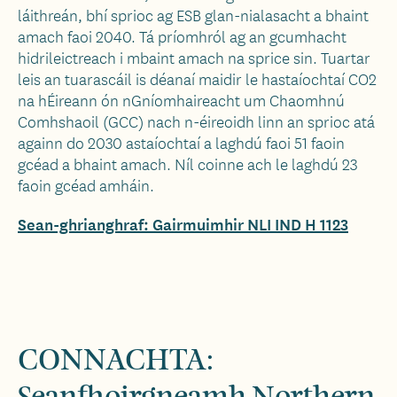
láithreán, bhí sprioc ag ESB glan-nialasacht a bhaint
amach faoi 2040. Tá príomhról ag an gcumhacht
hidrileictreach i mbaint amach na sprice sin. Tuartar
leis an tuarascáil is déanaí maidir le hastaíochtaí CO2
na hÉireann ón nGníomhaireacht um Chaomhnú
Comhshaoil (GCC) nach n-éireoidh linn an sprioc atá
againn do 2030 astaíochtaí a laghdú faoi 51 faoin
gcéad a bhaint amach. Níl coinne ach le laghdú 23
faoin gcéad amháin.
Sean-ghrianghraf: Gairmuimhir NLI IND H 1123
CONNACHTA:
Seanfhoirgneamh Northern