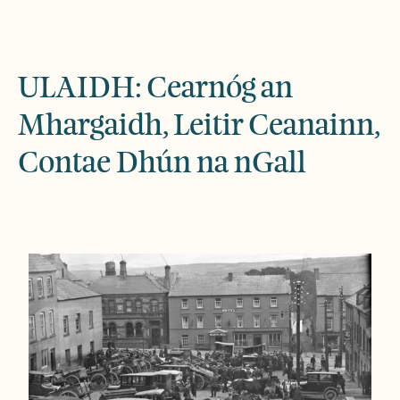
ULAIDH: Cearnóg an
Mhargaidh, Leitir Ceanainn,
Contae Dhún na nGall