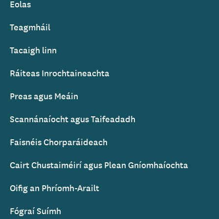
Eolas
Footer
Teagmháil
Tacaigh linn
Ráiteas Inrochtaineachta
Preas agus Meáin
Scannánaíocht agus Taifeadadh
Faisnéis Chorparáideach
Cairt Chustaiméirí agus Plean Gníomhaíochta
Oifig an Phríomh-Arailt
Fógraí Suímh