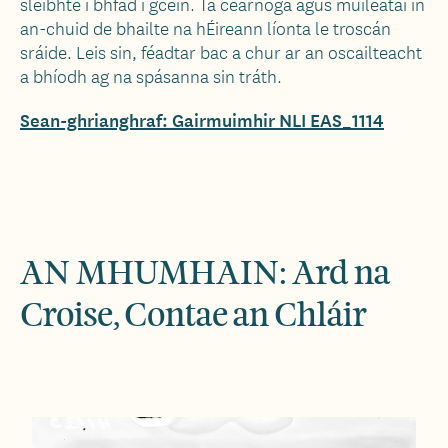
sléibhte i bhfad i gcéin. Tá cearnóga agus muileataí in
an-chuid de bhailte na hÉireann líonta le troscán
sráide. Leis sin, féadtar bac a chur ar an oscailteacht
a bhíodh ag na spásanna sin tráth.
Sean-ghrianghraf: Gairmuimhir NLI EAS_1114
AN MHUMHAIN: Ard na
Croise, Contae an Chláir