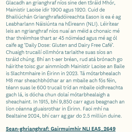
Glacadh an grianghraf níos sine den tSráid Mhór,
Mainistir Laoise idir 1900 agus 1920. Cuid de
Bhailiúchán Grianghrafadóireachta Eason is ea é ag
Leabharlann Náisiúnta na hÉireann (NLI). Léirítear
leis an ngrianghraf níos nuaí an méid a chonaic mé
thar thréimhse thart ar 45 nóiméad agus mé ag ól
caife ag ‘Daily Dose: Gluten and Dairy Free Café’.
Chuaigh trucailí ollmhóra tarlaithe suas síos an
tsráid chúng. Bhí an t-aer bréan, rud atá brónach go
háirithe toisc gur ainmníodh Mainistir Laoise an Baile
is Slachtmhaire in Éirinn in 2023. Tá mótarbhealach
M8 mar sheachbhóthar ar an mbaile ach fós féin,
téann suas le 600 trucail tríd an mbaile oidhreachta
gach lá, is dócha chun dolaí mótarbhealaigh a
sheachaint. In 1915, bhí 9,850 carr agus beagnach an
líon céanna gluaisrothar in Éirinn. Faoi mhí na
Bealtaine 2024, bhí carr ag gar do 2.5 milliún duine.
Sean-ghrianghraf: Gairmuimhir NLI EAS_2649