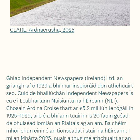
CLARE: Ardnacrusha, 2025
Ghlac Independent Newspapers (Ireland) Ltd. an
grianghraf ó 1929 a bhí mar inspioráid don athchuairt
seo. Cuid de bhailiúchán Independent Newspapers is
ea é i Leabharlann Náisiúnta na hÉireann (NLI).
Chosain Ard na Croise thart ar £5.2 milliún le tógáil in
1925–1929, arb é a bhí ann tuairim is 20 faoin gcéad
de bhuiséad iomlán an Rialtais ag an am. Ba chéim
mhór chun cinn é an tionscadal i stair na hÉireann. I
mí an Mhárta 2025, nuair a thug mé athchuairt ar an