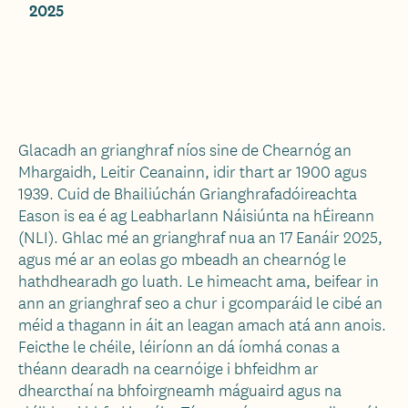
2025
Glacadh an grianghraf níos sine de Chearnóg an
Mhargaidh, Leitir Ceanainn, idir thart ar 1900 agus
1939. Cuid de Bhailiúchán Grianghrafadóireachta
Eason is ea é ag Leabharlann Náisiúnta na hÉireann
(NLI). Ghlac mé an grianghraf nua an 17 Eanáir 2025,
agus mé ar an eolas go mbeadh an chearnóg le
hathdhearadh go luath. Le himeacht ama, beifear in
ann an grianghraf seo a chur i gcomparáid le cibé an
méid a thagann in áit an leagan amach atá ann anois.
Feicthe le chéile, léiríonn an dá íomhá conas a
théann dearadh na cearnóige i bhfeidhm ar
dhearcthaí na bhfoirgneamh máguaird agus na