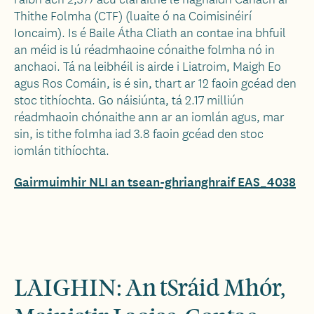
Thithe Folmha (CTF) (luaite ó na Coimisinéirí
Ioncaim). Is é Baile Átha Cliath an contae ina bhfuil
an méid is lú réadmhaoine cónaithe folmha nó in
anchaoi. Tá na leibhéil is airde i Liatroim, Maigh Eo
agus Ros Comáin, is é sin, thart ar 12 faoin gcéad den
stoc tithíochta. Go náisiúnta, tá 2.17 milliún
réadmhaoin chónaithe ann ar an iomlán agus, mar
sin, is tithe folmha iad 3.8 faoin gcéad den stoc
iomlán tithíochta.
Gairmuimhir NLI an tsean-ghrianghraif EAS_4038
LAIGHIN: An tSráid Mhór,