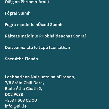
Oifig an Phríomh-Arailt
Fógraí Suímh
Fógra maidir le hÚsáid Suímh
Ráiteas maidir le Príobháideachas Sonraí
Deiseanna atá le tapú faoi láthair
Socruithe Fianán
Leabharlann Náisiúnta na hÉireann,
7/8 Sráid Chill Dara,
Baile Átha Cliath 2,
D02 P638
+353 1 603 02 00
info@nli.ie