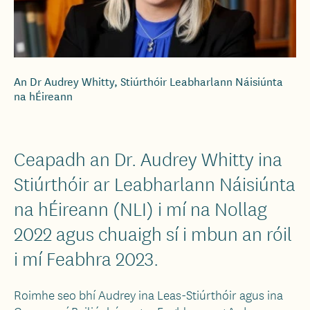
An Dr Audrey Whitty, Stiúrthóir Leabharlann Náisiúnta
na hÉireann
Ceapadh an Dr. Audrey Whitty ina
Stiúrthóir ar Leabharlann Náisiúnta
na hÉireann (NLI) i mí na Nollag
2022 agus chuaigh sí i mbun an róil
i mí Feabhra 2023.
Roimhe seo bhí Audrey ina Leas-Stiúrthóir agus ina