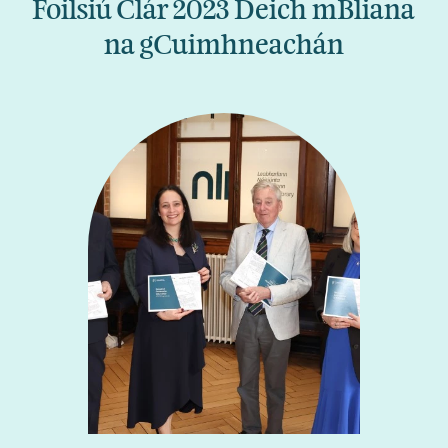
Foilsiú Clár 2023 Deich mBliana
na gCuimhneachán