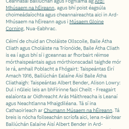
Ceannasaí Bailiúchán agus Foghlama ag
Ard-
Mhúsaem na hÉireann
, agus bhí poist éagsúla
choimeádaíochta agus cheannaireachta aici in Ard-
Mhúsaem na hÉireann agus i
Músaem Gloine
Corning
, Nua-Eabhrac.
Céimí de chuid an Choláiste Ollscoile, Baile Átha
Cliath agus Choláiste na Tríonóide, Baile Átha Cliath
is ea í agus bhí sí i gceannas ar fhorbairt réimse
mórthaispeántais agus mórthionscadail taighde mór
le rá, amhail Poblacht a Fhógairt: Taispeántas Éirí
Amach 1916, Bailiúchán Ealaíne Áisí Baile Átha
Cliathaigh: Taispeántas Albert Bender, Alison Lowry:
Dul i nGleic leis an bhFírinne faoi Cheilt - Freagairt
ealaíonta ar Oidhreacht Arás Máithreacha is Leanaí
agus Neachtlanna Mhaigdiléana. Tá sí ina
Cathaoirleach ar
Chumann Músaem na hÉireann
. Tá
breis is nócha foilseachán scríofa aici, lena n‑áirítear
Bailiúchán Ealaíne Áisí Albert Bender in Ard-