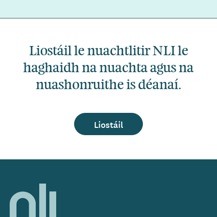
Liostáil le nuachtlitir NLI le
haghaidh na nuachta agus na
nuashonruithe is déanaí.
Liostáil
Home,
National
Library