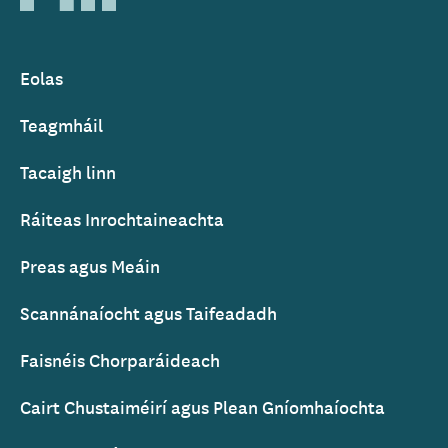
of
Ireland
Eolas
Footer
Teagmháil
Tacaigh linn
Ráiteas Inrochtaineachta
Preas agus Meáin
Scannánaíocht agus Taifeadadh
Faisnéis Chorparáideach
Cairt Chustaiméirí agus Plean Gníomhaíochta