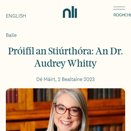
Léim
Home,
chuig
ENGLISH
National
ROGHCH
an
Library
ábhar
of
Baile
Breadcrumbs
Ireland
Próifíl an Stiúrthóra: An Dr.
Audrey Whitty
Dé Máirt, 2 Bealtaine 2023