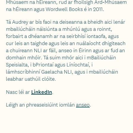
Mhúsaem na hÉireann, rud ar fhoilsigh Ard‑Mhúsaem
na hÉireann agus Wordwell Books é in 2011.
Tá Audrey ar bís faoi na deiseanna a bheidh aici lenár
mbailiúcháin náisiúnta a mhúnlú agus a roinnt,
forbairt a dhéanamh ar na seirbhísí iontaofa, agus
cur leis an taighde agus leis an nuálaíocht dhigiteach
a chuireann NLI ar fáil, anseo in Éirinn agus ar fud an
domhain mhóir. Tá suim mhór aici i mBailiúcháin
Speisialta, i bPriontaí agus Líníochtaí, i
lámhscríbhinní Gaelacha NLI, agus i mbailiúcháin
leabhar uathúil clóite.
LinkedIn
Nasc léi ar
.
Léigh an phreaseisiúint iomlán
anseo
.