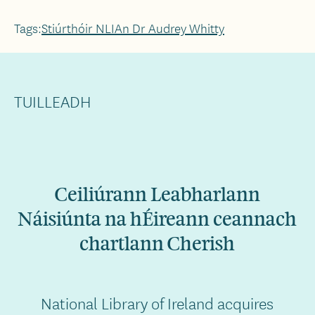
Tags:
Stiúrthóir NLI
An Dr Audrey Whitty
TUILLEADH
Ceiliúrann Leabharlann
Náisiúnta na hÉireann ceannach
chartlann Cherish
National Library of Ireland acquires