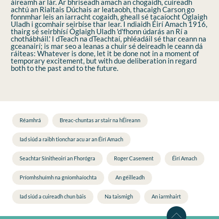
áireamh ar lár. Ar bhriseadh amach an chogaidh, cuireadh
achtú an Rialtais Dúchais ar leataobh, thacaigh Carson go
fonnmhar leis an iarracht cogaidh, gheall sé tacaíocht Óglaigh
Uladh i gcomhair seirbíse thar lear. I ndiaidh Éirí Amach 1916,
thairg sé seirbhísí Óglaigh Uladh 'd'fhonn údarás an Rí a
chothábháil.' I dTeach na dTeachtaí, phléadáil sé thar ceann na
gceanairí; is mar seo a leanas a chuir sé deireadh le ceann dá
ráiteas: Whatever is done, let it be done not in a moment of
temporary excitement, but with due deliberation in regard
both to the past and to the future.
Réamhrá
Breac-chuntas ar stair na hÉireann
Iad siúd a raibh tionchar acu ar an Éirí Amach
Seachtar Sínitheoirí an Fhorógra
Roger Casement
Éirí Amach
Príomhshuímh na gníomhaíochta
An géilleadh
Iad siúd a cuireadh chun báis
Na taismigh
An iarmhairt