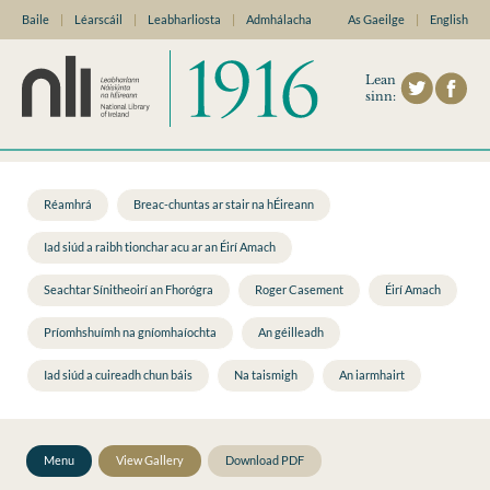
Baile
|
Léarscáil
|
Leabharliosta
|
Admhálacha
As Gaeilge
|
English
Lean
sinn:
Réamhrá
Breac-chuntas ar stair na hÉireann
Iad siúd a raibh tionchar acu ar an Éirí Amach
Seachtar Sínitheoirí an Fhorógra
Roger Casement
Éirí Amach
Príomhshuímh na gníomhaíochta
An géilleadh
Iad siúd a cuireadh chun báis
Na taismigh
An iarmhairt
Menu
View Gallery
Download PDF