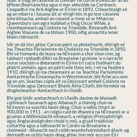
bPlean Beartaíochta agus é mar abhcóide na Corónach.
Ceapadh é ina Ard-Aighne ar Éirinn in 1892. Chleachtaigh sé
ag an mbarra i Sasana áit ar éirigh leis in go leor cásanna
iomráiteacha, amhail an cosaint a rinne sé ar Mharcas
Queensbury san agra leabhail a thug Oscar Wilde, a
chomhaoiseach ag Coláiste na Tríonóide. Rinneadh Ard-
Aighne Shasana de sa bhliain 1900, oifig aireachta lenar
bhain ridireacht.
Idir an dá linn, ghlac Carson páirt sa pholaitíocht, d'éirigh sé
ina Theachta Parlaiminte do Choláiste na Tríonóide in 1892.
Bhí sé tiomanta do leasa na hÉireann a chur chun cinn, ag
tabhairt rabhadh d'Airí na Breataine i gcoinne 'a n-iarracht
síoraí síocháin a dhéanamh in Éirinn trí rud a thabhairt do
pháirtí amháin, agus an páirtí eile thíos leis. I mí na Feabhra
1910, d'éirigh sé ina cheannaire ar na Teachtaí Parlaiminte
Aontachtacha Éireannacha in Westminster, bhí fiche acu ann
ag an am. Seachas cúpla áit sa Deisceart amhail Coláiste na
Tríonóide agus Deisceart Bhaile Átha Cliath, bhí formhór na
dtoghcheantar Aontachtach in Ulaidh.
Bhí gné láidir aontachtach in Ulaidh, daoine de bhunadh
coilíneach Sasanach agus Albanach, a tháinig chun na
hÉireann sa seachtú haois déag. Chuir a ndlús (thart ar
900,000 in 1911 - an cúigiú cuid de dhaonra na hÉireann) ar a
gcumas a bhféiniúlacht eitneach, a reiligiún (Preispitéirigh
agus Anglacánaigh don chuid is mó), a gcuid traidisiún
cultúrtha agus a ndlíseacht le Córóin na Breataine a
choimeád - dílseacht nach raibh neamhchoinníollach áfach: ag
deireadh an ochtú haois déag, ghlac líon mór acu san Éirí