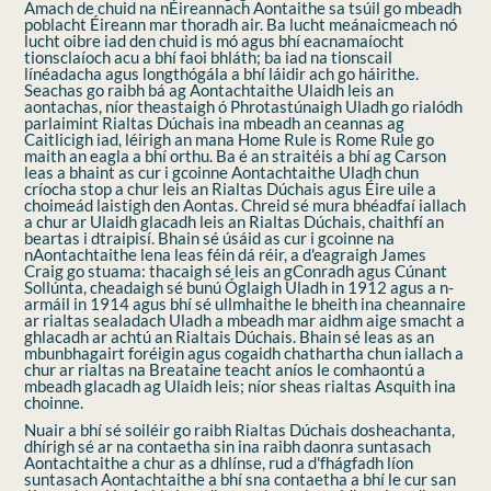
Amach de chuid na nÉireannach Aontaithe sa tsúil go mbeadh
poblacht Éireann mar thoradh air. Ba lucht meánaicmeach nó
lucht oibre iad den chuid is mó agus bhí eacnamaíocht
tionsclaíoch acu a bhí faoi bhláth; ba iad na tionscail
línéadacha agus longthógála a bhí láidir ach go háirithe.
Seachas go raibh bá ag Aontachtaithe Ulaidh leis an
aontachas, níor theastaigh ó Phrotastúnaigh Uladh go rialódh
parlaimint Rialtas Dúchais ina mbeadh an ceannas ag
Caitlicigh iad, léirigh an mana Home Rule is Rome Rule go
maith an eagla a bhí orthu. Ba é an straitéis a bhí ag Carson
leas a bhaint as cur i gcoinne Aontachtaithe Uladh chun
críocha stop a chur leis an Rialtas Dúchais agus Éire uile a
choimeád laistigh den Aontas. Chreid sé mura bhéadfaí iallach
a chur ar Ulaidh glacadh leis an Rialtas Dúchais, chaithfí an
beartas i dtraipisí. Bhain sé úsáid as cur i gcoinne na
nAontachtaithe lena leas féin dá réir, a d'eagraigh James
Craig go stuama: thacaigh sé leis an gConradh agus Cúnant
Sollúnta, cheadaigh sé bunú Óglaigh Uladh in 1912 agus a n-
armáil in 1914 agus bhí sé ullmhaithe le bheith ina cheannaire
ar rialtas sealadach Uladh a mbeadh mar aidhm aige smacht a
ghlacadh ar achtú an Rialtais Dúchais. Bhain sé leas as an
mbunbhagairt foréigin agus cogaidh chathartha chun iallach a
chur ar rialtas na Breataine teacht aníos le comhaontú a
mbeadh glacadh ag Ulaidh leis; níor sheas rialtas Asquith ina
choinne.
Nuair a bhí sé soiléir go raibh Rialtas Dúchais dosheachanta,
dhírigh sé ar na contaetha sin ina raibh daonra suntasach
Aontachtaithe a chur as a dhlínse, rud a d'fhágfadh líon
suntasach Aontachtaithe a bhí sna contaetha a bhí le cur san