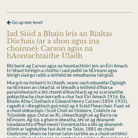
Go up one level
Iad Siúd a Bhain leis an Rialtas
Dúchais (ar a shon agus ina
choinne): Carson agus na
hAontachtaithe Uladh
Bhí baint ag Carson agus na haontachtóirí leis an Éirí Amach
trí bhaol foréigin a chothú i saol poiblí na hÉireann agus
léirigh siad go raibh a leithéid de mhodhanna táirgiúil.
Murach na forbairtí in Ulaidh, seans nach mbunófaí Óglaigh
na hÉireann an chéad lá: ní bheadh a leithéid d'fhórsa
paraimíleatach a bhí chomh éifeachtach ag na scarúnaithe
poblachtacha chun borradh a chur faoi Éirí Amach 1916. Ba
Bhaile Átha Cliathach é Edward Henry Carson (1854-1935),
rugadh é i dteaghlach gairmiúil ag 4 Sráid Fhearchair. Fuair sé
a chuid oideachais i Scoil Chúil an tSúdaire, Coláiste na
Tríonóide agus Óstaí an Rí, chleachtaigh sé ag Barra na
hÉireann. Ag tús a ghairm bheatha, bhí sé ag déanamh
ionadaíochta d'fheirmeoirí tionóntachta a bhí ag déanamh
éilimh ar laghduithe faoi Acht na Talún, 1881 de chuid
Gladstone; bhain na tiarnaí talún tairbhe as a chuid seirbhísí
nuair a thug sé cásanna os comhair na cúirte a d'eascair as an