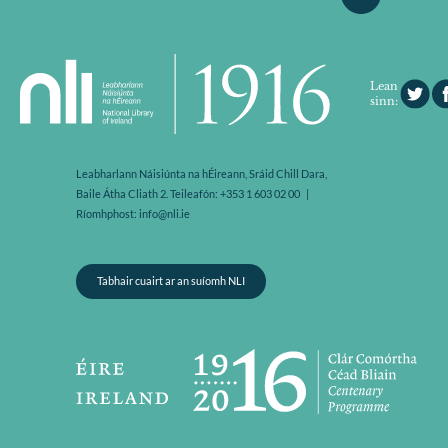
Lean
sinn:
Leabharlann Náisiúnta na hÉireann, Sráid Chill Dara,
Baile Átha Cliath 2. Teileafón: +353 1 603 02 00 |
Ríomhphost: info@nli.ie
Tabhair cuairt ar an suíomh NLI