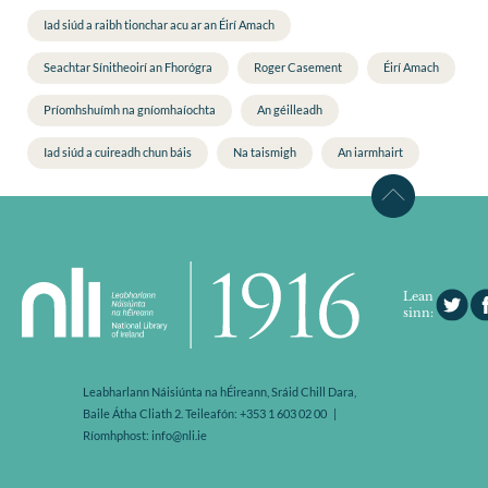
Iad siúd a raibh tionchar acu ar an Éirí Amach
Seachtar Sínitheoirí an Fhorógra
Roger Casement
Éirí Amach
Príomhshuímh na gníomhaíochta
An géilleadh
Iad siúd a cuireadh chun báis
Na taismigh
An iarmhairt
Lean
sinn:
Leabharlann Náisiúnta na hÉireann, Sráid Chill Dara,
Baile Átha Cliath 2. Teileafón: +353 1 603 02 00 |
Ríomhphost: info@nli.ie