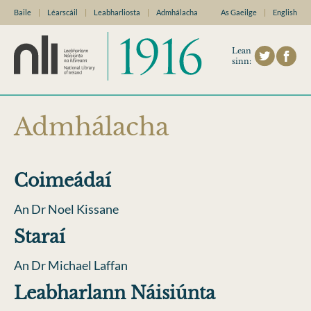
Baile
|
Léarscáil
|
Leabharliosta
|
Admhálacha
As Gaeilge
|
English
Lean
sinn:
Admhálacha
Coimeádaí
An Dr Noel Kissane
Staraí
An Dr Michael Laffan
Leabharlann Náisiúnta