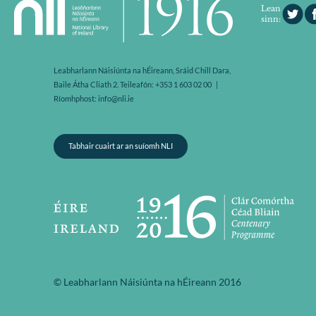
Lean
sinn:
Leabharlann Náisiúnta na hÉireann, Sráid Chill Dara,
Baile Átha Cliath 2. Teileafón: +353 1 603 02 00 |
Ríomhphost: info@nli.ie
Tabhair cuairt ar an suíomh NLI
© Leabharlann Náisiúnta na hÉireann 2016