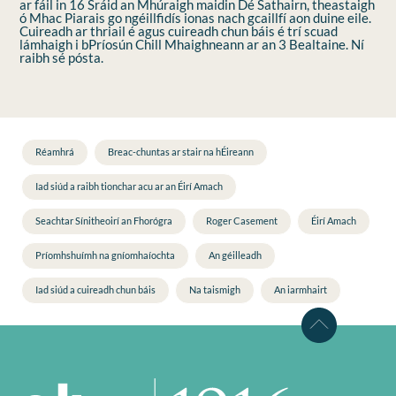
ar fáil in 16 Sráid an Mhúraigh maidin Dé Sathairn, theastaigh
ó Mhac Piarais go ngéillfidís ionas nach gcaillfí aon duine eile.
Cuireadh ar thriail é agus cuireadh chun báis é trí scuad
lámhaigh i bPríosún Chill Mhaighneann ar an 3 Bealtaine. Ní
raibh sé pósta.
Réamhrá
Breac-chuntas ar stair na hÉireann
Iad siúd a raibh tionchar acu ar an Éirí Amach
Seachtar Sínitheoirí an Fhorógra
Roger Casement
Éirí Amach
Príomhshuímh na gníomhaíochta
An géilleadh
Iad siúd a cuireadh chun báis
Na taismigh
An iarmhairt