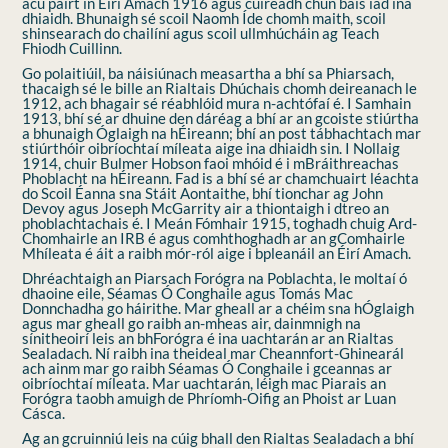
acu páirt in Éirí Amach 1916 agus cuireadh chun báis iad ina
dhiaidh. Bhunaigh sé scoil Naomh Íde chomh maith, scoil
shinsearach do chailíní agus scoil ullmhúcháin ag Teach
Fhiodh Cuillinn.
Go polaitiúil, ba náisiúnach measartha a bhí sa Phiarsach,
thacaigh sé le bille an Rialtais Dhúchais chomh deireanach le
1912, ach bhagair sé réabhlóid mura n-achtófaí é. I Samhain
1913, bhí sé ar dhuine den dáréag a bhí ar an gcoiste stiúrtha
a bhunaigh Óglaigh na hÉireann; bhí an post tábhachtach mar
stiúrthóir oibríochtaí míleata aige ina dhiaidh sin. I Nollaig
1914, chuir Bulmer Hobson faoi mhóid é i mBráithreachas
Phoblacht na hÉireann. Fad is a bhí sé ar chamchuairt léachta
do Scoil Éanna sna Stáit Aontaithe, bhí tionchar ag John
Devoy agus Joseph McGarrity air a thiontaigh i dtreo an
phoblachtachais é. I Meán Fómhair 1915, toghadh chuig Ard-
Chomhairle an IRB é agus comhthoghadh ar an gComhairle
Mhíleata é áit a raibh mór-ról aige i bpleanáil an Éirí Amach.
Dhréachtaigh an Piarsach Forógra na Poblachta, le moltaí ó
dhaoine eile, Séamas Ó Conghaile agus Tomás Mac
Donnchadha go háirithe. Mar gheall ar a chéim sna hÓglaigh
agus mar gheall go raibh an-mheas air, dainmnigh na
sínitheoirí leis an bhForógra é ina uachtarán ar an Rialtas
Sealadach. Ní raibh ina theideal mar Cheannfort-Ghinearál
ach ainm mar go raibh Séamas Ó Conghaile i gceannas ar
oibríochtaí míleata. Mar uachtarán, léigh mac Piarais an
Forógra taobh amuigh de Phríomh-Oifig an Phoist ar Luan
Cásca.
Ag an gcruinniú leis na cúig bhall den Rialtas Sealadach a bhí