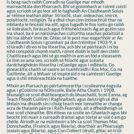
Is beag nach raibh Conradh na Gaeilge mar mhodh
maireachtála don Phiarsach. Bhí sé gníomhach ar roinnt coistí
agus scríobh sé go leor alt le haghaidh An Claidheamh Soluis
ar réimse leathan ábhar  litríocht, stair, oideachas, imirce,
polaitíocht, reiligiún. Tá a dhul chun cinn intleachtúil thar na
mblianta le feiceáil ina ailt, agus tugadh le fios iontu go raibh
sé liobrálach, forásach agus frithsheicteach. Ag an gcéim seo
ina shaol, ba é an náisiúnachas cultúrtha seachas polaitiúil a
bhí ina ábhair imní de. Ghlac sé le post mar eagarthóir ar An
Claidheamh Soluis i gcomhair pá don tréimhse 1903-9, á
stiúradh i dtreo ní ba liteartha, ach bhí sé páirteach i ní ba
mhó conspóidí chomh maith, roinnt díobh le baill den chléir
Chaitliceach agus bhí sé go maith in ann an fód a sheasamh.
Le linn an ama seo, scríobh sé filíocht agus scéalta
dardchaighdeán liteartha i nGaeilge agus i mBéarla. Go
ginearálta, chaith sé saoire an tsamhraidh i Ros Muc, Co. na
Gaillimhe, áit a bhfuair sé inspioráid ó na cainteoirí Gaeilge
agus ó shlí mhaireachtála na tuaithe.
Mhúin an Piarsach go páirtaimseartha i scoileanna éagsúla
agus i gColáiste na hOllscoile, Baile Átha Cliath. I 1908,
bhunaigh sé scoil dhátheangach do bhuachaillí, Scoil Éanna, ag
Teach Fhiodh Cuillinn i Raghnallach, agus daistrigh sé dhá
bhliain ina dhiaidh sin í chuig teach mór lonnaithe ar chaoga
acra de thalamh páirce i Ráth Fearnáin, áit a dfheidhmigh sé
mar scoil chónaithe. Bhí éiteas na scoile an-Ghaelach agus bhí
beocht inti nuair a cuireadh drámaí agus tóstal ar siúl ó am go
chéile. Áiríodh ar na múinteoirí a bhí sa scoil Thomas Mac
Donnchadha, (Fraincis agus Béarla), deartháir an Phiarsaigh
(ealaín agus Béarla), agus Con Colbert (druil), ghlac an triúr