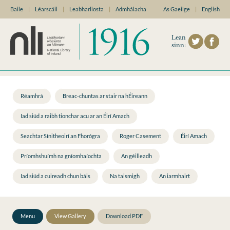
Baile
|
Léarscáil
|
Leabharliosta
|
Admhálacha
As Gaeilge
|
English
Lean
sinn:
Réamhrá
Breac-chuntas ar stair na hÉireann
Iad siúd a raibh tionchar acu ar an Éirí Amach
Seachtar Sínitheoirí an Fhorógra
Roger Casement
Éirí Amach
Príomhshuímh na gníomhaíochta
An géilleadh
Iad siúd a cuireadh chun báis
Na taismigh
An iarmhairt
Menu
View Gallery
Download PDF