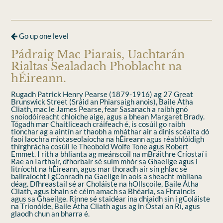
Go up one level
Pádraig Mac Piarais, Uachtarán
Rialtas Sealadach Phoblacht na
hÉireann.
Rugadh Patrick Henry Pearse (1879-1916) ag 27 Great
Brunswick Street (Sráid an Phiarsaigh anois), Baile Átha
Cliath, mac le James Pearse, fear Sasanach a raibh gnó
snoíodóireacht chloiche aige, agus a bhean Margaret Brady.
Tógadh mar Chaitliceach cráifeach é, is cosúil go raibh
tionchar ag a aintín ar thaobh a mháthar air a dinis scéalta dó
faoi laochra miotaseolaíocha na hÉireann agus réabhlóidigh
thírghrácha cosúil le Theobold Wolfe Tone agus Robert
Emmet. I rith a bhlianta ag meánscoil na mBráithre Críostaí i
Rae an Iarthair, dfhorbair sé suim mhór sa Ghaeilge agus i
litríocht na hÉireann, agus mar thoradh air sin ghlac sé
ballraíocht i gConradh na Gaeilge in aois a sheacht mbliana
déag. Dfhreastail sé ar Choláiste na hOllscoile, Baile Átha
Cliath, agus bhain sé céim amach sa Bhéarla, sa Fhraincis
agus sa Ghaeilge. Rinne sé staidéar ina dhiaidh sin i gColáiste
na Tríonóide, Baile Átha Cliath agus ag in Óstaí an Rí, agus
glaodh chun an bharra é.