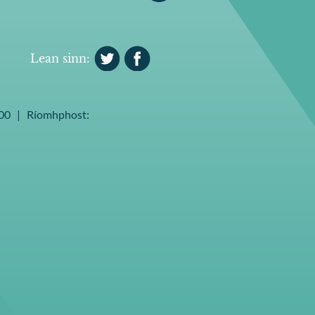
Lean sinn:
02 00 | Ríomhphost: