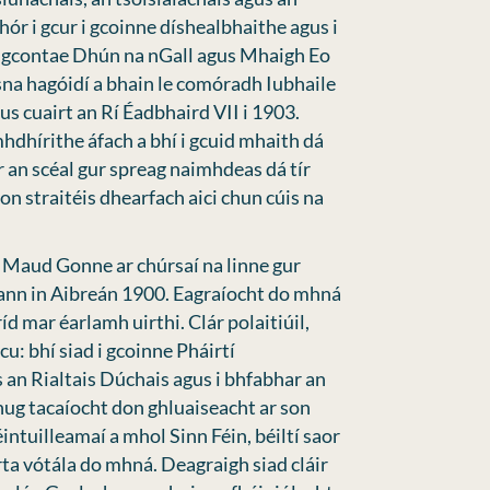
hór i gcur i gcoinne díshealbhaithe agus i
i gcontae Dhún na nGall agus Mhaigh Eo
n sna hagóidí a bhain le comóradh Iubhaile
us cuairt an Rí Éadbhaird VII i 1903.
dhírithe áfach a bhí i gcuid mhaith dá
ar an scéal gur spreag naimhdeas dá tír
on straitéis dhearfach aici chun cúis na
r Maud Gonne ar chúrsaí na linne gur
eann in Aibreán 1900. Eagraíocht do mhná
d mar éarlamh uirthi. Clár polaitiúil,
cu: bhí siad i gcoinne Pháirtí
 an Rialtais Dúchais agus i bhfabhar an
ug tacaíocht don ghluaiseacht ar son
intuilleamaí a mhol Sinn Féin, béiltí saor
rta vótála do mhná. Deagraigh siad cláir