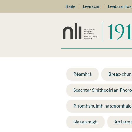
Baile
|
Léarscáil
|
Leabharlios
Réamhrá
Breac-chunt
Seachtar Sínitheoirí an Fhor
Príomhshuímh na gníomhaío
Na taismigh
An iarmh