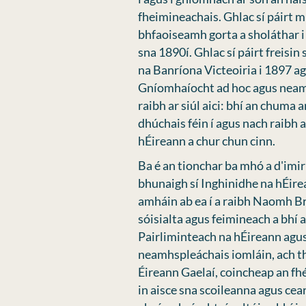
fheimineachais. Ghlac sí páirt m
bhfaoiseamh gorta a sholáthar 
sna 1890í. Ghlac sí páirt freisi
na Banríona Victeoiria i 1897 ag
Gníomhaíocht ad hoc agus neamh
raibh ar siúl aici: bhí an chuma 
dhúchais féin í agus nach raibh a
hÉireann a chur chun cinn.
Ba é an tionchar ba mhó a d'imi
bhunaigh sí Inghinidhe na hÉir
amháin ab ea í a raibh Naomh Brí
sóisialta agus feimineach a bhí a
Pairliminteach na hÉireann agus
neamhspleáchais iomláin, ach th
Éireann Gaelaí, coincheap an fhé
in aisce sna scoileanna agus cea