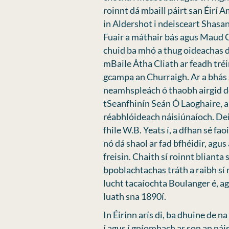
roinnt dá mbaill páirt san Éirí
in Aldershot i ndeisceart Shasana
Fuair a máthair bás agus Maud 
chuid ba mhó a thug oideachas di,
mBaile Átha Cliath ar feadh tréi
gcampa an Churraigh. Ar a bhás si
neamhspleách ó thaobh airgid de.
tSeanfhinín Seán Ó Laoghaire, a 
réabhlóideach náisiúnaíoch. Deir
fhile W.B. Yeats í, a dfhan sé fa
nó dá shaol ar fad bfhéidir, agus
freisin. Chaith sí roinnt blianta 
bpoblachtachas tráth a raibh sí 
lucht tacaíochta Boulanger é, agu
luath sna 1890í.
In Éirinn arís di, ba dhuine de 
í agus í gníomhach ar son an nái