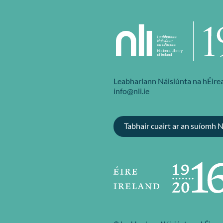
Leabharlann Náisiúnta na hÉirea
info@nli.ie
Tabhair cuairt ar an suíomh 