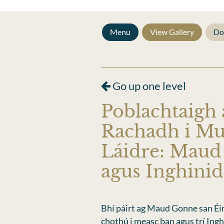
Menu
View Gallery
Do
Go up one level
Poblachtaigh 
Rachadh i Mu
Láidre: Mau
agus Inghini
Bhí páirt ag Maud Gonne san Éirí
chothú i measc ban agus trí Ingh