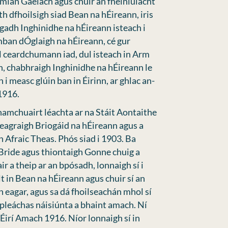
omlán Gaelach agus chuir an fhéiniúlacht
th dfhoilsigh siad Bean na hÉireann, iris
gadh Inghinidhe na hÉireann isteach i
an dÓglaigh na hÉireann, cé gur
ll ceardchumann iad, dul isteach in Arm
n, chabhraigh Inghinidhe na hÉireann le
i measc glúin ban in Éirinn, ar ghlac an-
1916.
amchuairt léachta ar na Stáit Aontaithe
eagraigh Briogáid na hÉireann agus a
 Afraic Theas. Phós siad i 1903. Ba
ride agus thiontaigh Gonne chuig a
r a theip ar an bpósadh, lonnaigh sí i
alt in Bean na hÉireann agus chuir sí an
n eagar, agus sa dá fhoilseachán mhol sí
pleáchas náisiúnta a bhaint amach. Ní
 Éirí Amach 1916. Níor lonnaigh sí in