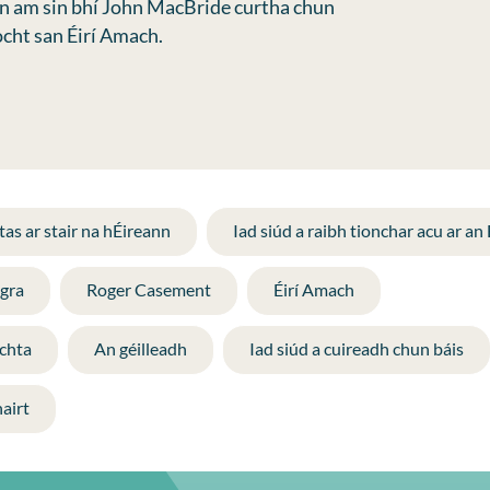
oin am sin bhí John MacBride curtha chun
ocht san Éirí Amach.
as ar stair na hÉireann
Iad siúd a raibh tionchar acu ar an
ógra
Roger Casement
Éirí Amach
chta
An géilleadh
Iad siúd a cuireadh chun báis
airt