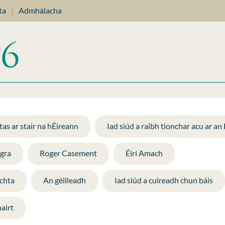
ta
|
Admhálacha
as ar stair na hÉireann
Iad siúd a raibh tionchar acu ar an
ógra
Roger Casement
Éirí Amach
chta
An géilleadh
Iad siúd a cuireadh chun báis
airt