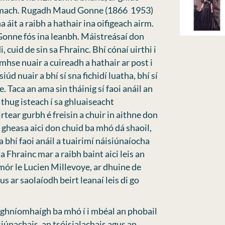
 Amach. Rugadh Maud Gonne (1866  1953)
 áit a raibh a hathair ina oifigeach airm.
Gonne fós ina leanbh. Máistreásaí don
 cuid de sin sa Fhrainc. Bhí cónaí uirthi i
mhse nuair a cuireadh a hathair ar post i
úd nuair a bhí sí sna fichidí luatha, bhí sí
 Taca an ama sin tháinig sí faoi anáil an
thug isteach í sa ghluaiseacht
tear gurbh é freisin a chuir in aithne don
oi gheasa aici don chuid ba mhó dá shaoil,
 a bhí faoi anáil a tuairimí náisiúnaíocha
sa Fhrainc mar a raibh baint aici leis an
mór le Lucien Millevoye, ar dhuine de
s ar saolaíodh beirt leanaí leis di go
na ghníomhaígh ba mhó í i mbéal an phobail
siúnachais, an tsóisialachais agus an