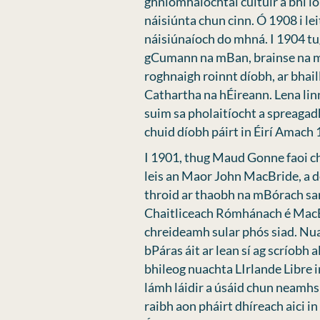
ghníomhaíochtaí cultúir a bhí i
náisiúnta chun cinn. Ó 1908 i lei
náisiúnaíoch do mhná. I 1904 tu
gCumann na mBan, brainse na mb
roghnaigh roinnt díobh, ar bhai
Cathartha na hÉireann. Lena lin
suim sa pholaitíocht a spreagadh 
chuid díobh páirt in Éirí Amach 
I 1901, thug Maud Gonne faoi ch
leis an Maor John MacBride, a d
throid ar thaobh na mBórach san
Chaitliceach Rómhánach é MacB
chreideamh sular phós siad. Nuai
bPáras áit ar lean sí ag scríobh 
bhileog nuachta LIrlande Libre i
lámh láidir a úsáid chun neamhs
raibh aon pháirt dhíreach aici in