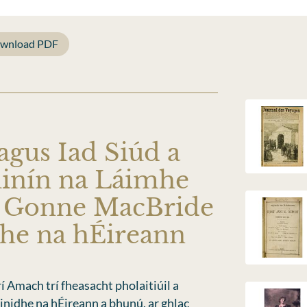
wnload PDF
agus Iad Siúd a
inín na Láimhe
d Gonne MacBride
dhe na hÉireann
 Amach trí fheasacht pholaitiúil a
inidhe na hÉireann a bhunú, ar ghlac