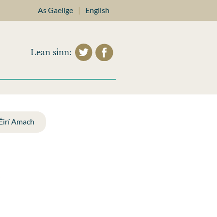
As Gaeilge
|
English
Lean sinn:
 Éirí Amach