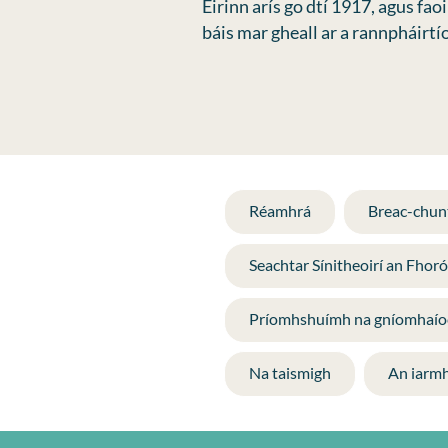
Éirinn arís go dtí 1917, agus fa
báis mar gheall ar a rannpháirtí
Réamhrá
Breac-chunt
Seachtar Sínitheoirí an Fhor
Príomhshuímh na gníomhaío
Na taismigh
An iarmh