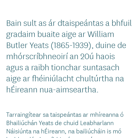
Bain sult as ár dtaispeántas a bhfuil
gradaim buaite aige ar William
Butler Yeats (1865-1939), duine de
mhórscríbhneoirí an 20ú haois
agus a raibh tionchar suntasach
aige ar fhéiniúlacht chultúrtha na
hÉireann nua-aimseartha.
Tarraingítear sa taispeántas ar mhíreanna ó
Bhailiúchán Yeats de chuid Leabharlann
Náisiúnta na hÉireann, na bailiúcháin is mó