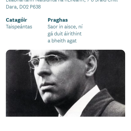
Dara, D02 P638
Catagóir
Praghas
Taispeántas
Saor in aisce, ní
gá duit áirithint
a bheith agat