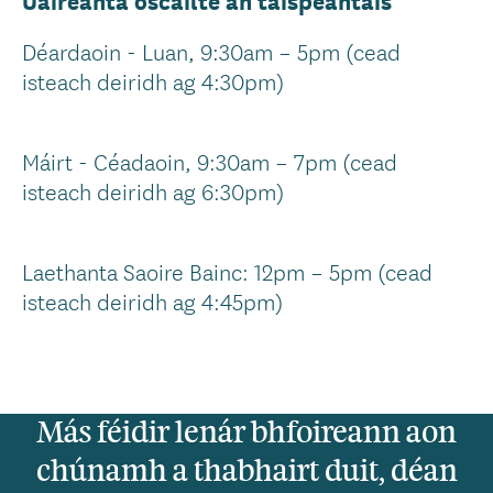
Déardaoin - Luan, 9:30am – 5pm (cead
isteach deiridh ag 4:30pm)
Máirt - Céadaoin, 9:30am – 7pm (cead
isteach deiridh ag 6:30pm)
Laethanta Saoire Bainc: 12pm – 5pm (cead
isteach deiridh ag 4:45pm)
Más féidir lenár bhfoireann aon
chúnamh a thabhairt duit, déan