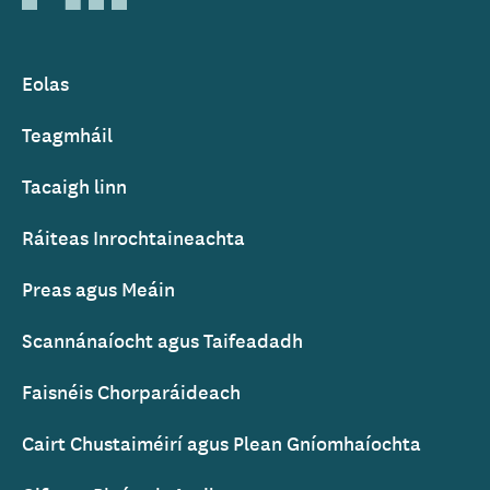
of
Ireland
Eolas
Footer
Teagmháil
Tacaigh linn
Ráiteas Inrochtaineachta
Preas agus Meáin
Scannánaíocht agus Taifeadadh
Faisnéis Chorparáideach
Cairt Chustaiméirí agus Plean Gníomhaíochta