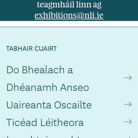
teagmháil linn ag
exhibitions@nli.ie
TABHAIR CUAIRT
Do Bhealach a
Dhéanamh Anseo
Uaireanta Oscailte
Ticéad Léitheora