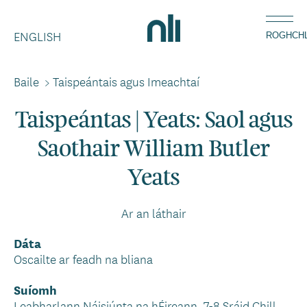
Léim
Home,
chuig
ENGLISH
National
ROGHCH
an
Library
ábhar
of
Baile
>
Taispeántais agus Imeachtaí
Breadcrumbs
Ireland
Taispeántas | Yeats: Saol agus
Saothair William Butler
Yeats
Ar an láthair
Dáta
Oscailte ar feadh na bliana
Suíomh
Leabharlann Náisiúnta na hÉireann, 7-8 Sráid Chill