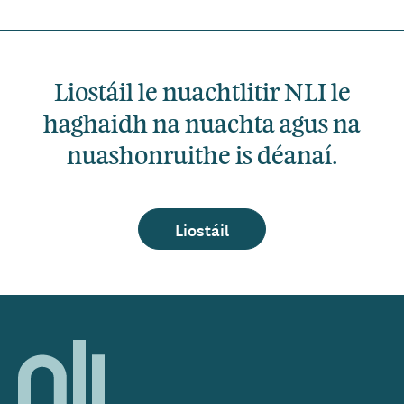
Liostáil le nuachtlitir NLI le
haghaidh na nuachta agus na
nuashonruithe is déanaí.
Liostáil
Home,
National
Library