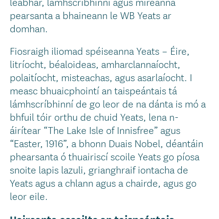
leabhar, lámhscríbhinní agus míreanna
pearsanta a bhaineann le WB Yeats ar
domhan.
Fiosraigh iliomad spéiseanna Yeats – Éire,
litríocht, béaloideas, amharclannaíocht,
polaitíocht, misteachas, agus asarlaíocht. I
measc bhuaicphointí an taispeántais tá
lámhscríbhinní de go leor de na dánta is mó a
bhfuil tóir orthu de chuid Yeats, lena n-
áirítear “The Lake Isle of Innisfree” agus
“Easter, 1916”, a bhonn Duais Nobel, déantáin
phearsanta ó thuairiscí scoile Yeats go píosa
snoite lapis lazuli, grianghraif iontacha de
Yeats agus a chlann agus a chairde, agus go
leor eile.
Uaireanta oscailte an taispeántais