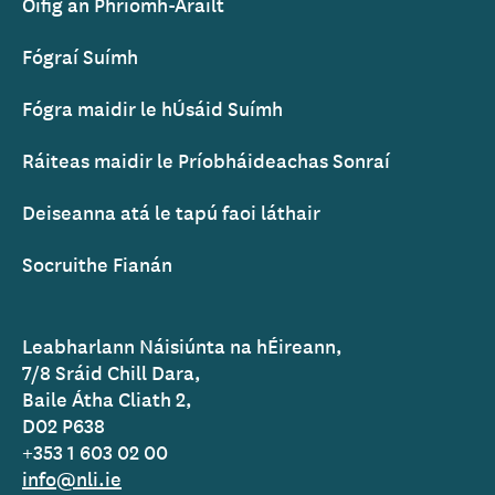
Oifig an Phríomh-Arailt
Fógraí Suímh
Fógra maidir le hÚsáid Suímh
Ráiteas maidir le Príobháideachas Sonraí
Deiseanna atá le tapú faoi láthair
Socruithe Fianán
Leabharlann Náisiúnta na hÉireann,
7/8 Sráid Chill Dara,
Baile Átha Cliath 2,
D02 P638
+353 1 603 02 00
info@nli.ie