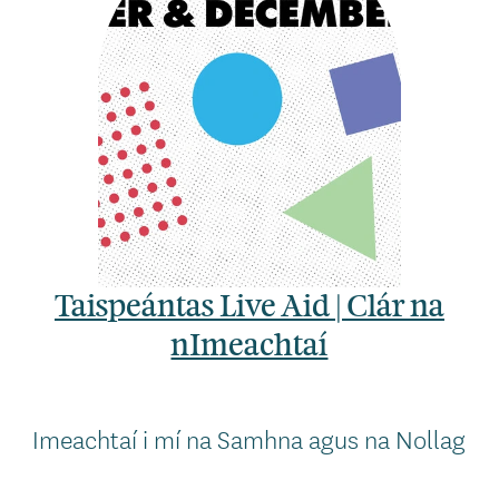
Taispeántas Live Aid | Clár na
nImeachtaí
Imeachtaí i mí na Samhna agus na Nollag